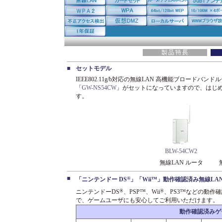
■
セットモデル
IEEE802.11g/b対応の無線LAN 高機能ブロードバンド
「
GW-NS54CW
」がセットになっていますので、はじめ
す。
BLW-54CW2
無線LAN ルータ
■
®
「ニンテンドー DS
」「Wii™」動作確認済み無線LA
®
®
ニンテンドーDS
、PSP™、Wii
、PS3™などの動作
で、ゲームユーザにも安心してご利用いただけます。
動作確認済みゲ