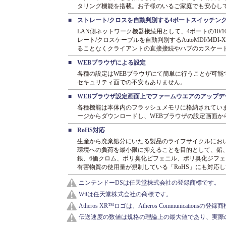
タリング機能を搭載。お子様のいるご家庭でも安心し
■
ストレート/クロスを自動判別する4ポートスイッチン
LAN側ネットワーク機器接続用として、4ポートの10/
レート/クロスケーブルを自動判別するAutoMDI/MD
ることなくクライアントの直接接続やハブのカスケー
■
WEBブラウザによる設定
各種の設定はWEBブラウザにて簡単に行うことが可能
セキュリティ面での不安もありません。
■
WEBブラウザ設定画面上でファームウエアのアップデ
各種機能は本体内のフラッシュメモリに格納されてい
ージからダウンロードし、WEBブラウザの設定画面か
■
RoHS対応
生産から廃棄処分にいたる製品のライフサイクルにお
環境への負荷を最小限に抑えることを目的として、鉛
銀、6価クロム、ポリ臭化ビフェニル、ポリ臭化ジフ
有害物質の使用量が規制している「RoHS」にも対応
ニンテンドーDSは任天堂株式会社の登録商標です。
Wiiは任天堂株式会社の商標です。
Atheros XR™ロゴは、Atheros Communicationsの登
伝送速度の数値は規格の理論上の最大値であり、実際