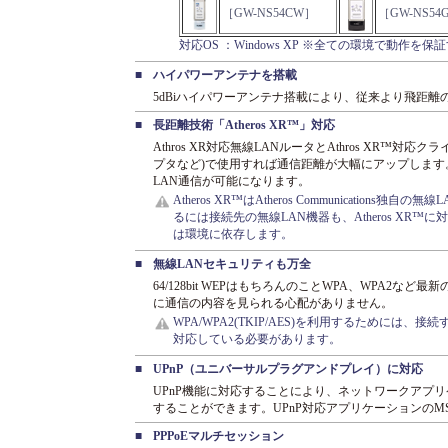
［GW-NS54CW］
［GW-NS54
対応OS ：Windows XP ※全ての環境で動作
■
ハイパワーアンテナを搭載
5dBiハイパワーアンテナ搭載により、従来より飛距
■
長距離技術「Atheros XR™」対応
Athros XR対応無線LANルータとAthros XR™対応
プタなど)で使用すれば通信距離が大幅にアップしま
LAN通信が可能になります。
Atheros XR™はAtheros Communications独
るには接続先の無線LAN機器も、Atheros XR
は環境に依存します。
■
無線LANセキュリティも万全
64/128bit WEPはもちろんのことWPA、WPA2
に通信の内容を見られる心配がありません。
WPA/WPA2(TKIP/AES)を利用するためには、接続す
対応している必要があります。
■
UPnP（ユニバーサルプラグアンドプレイ）に対応
UPnP機能に対応することにより、ネットワークアプ
することができます。UPnP対応アプリケーションのMSN
■
PPPoEマルチセッション