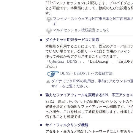
PPPoEマルチセッションに対応します。プロバイダと
とが可能です。本機能によって、接続のたびに設定を
す。
フレッツ・スクウェアはNTT東日本とNTT西日本
す。
マルチセッション接続設定はこちら
■
ダイナミックDNSサービスに対応
本機能を利用することによって、固定のグローバルIP
ていない場合でも、公開サーバに自分専用のドメイン
使って外部からアクセスすることができます。
「CyberGate - DDNS -」
、「DynDns.org」、「EasyDN
IP.com」
DDNS（DynDNS）への登録方法
ダイナミックDNSの利用は、事前にアカウントの
サイトをご覧ください。
■
強力なファイアウォールを実現するSPI、不正アクセ
SPIは、送出したパケットの情報から戻りパケットの
破棄を決定する強固なファイアウォール機能です。さ
った場合、これを検出して通信を遮断します。検出し
信することも可能です。
■
サイトフィルタリング機能
アダルト・暴力など指定したキーワードにより有害サ