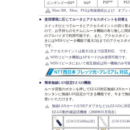
PSP™
PS
®
®
ニンテンドーDS
Wii
Xbox 360、Xbox、PS2は有線接続および、オ
■
使用環境に応じてルータとアクセスポイントを切替え
スイッチひとつでルータとアクセスポイントの切り替
ので、お手持ちのモデムにルータ機能の有り無しに関
のプロバイダで利用可能です。 また、アクセスポイン
きにはWDSリピータ機能で最大2台までのアクセスポ
です。
アクセスポイントは最大2台まで設置対応
です。
WDSリピータ機能はAPモードのみ使用可能です。
WDSリピータにおいて相互接続は同一機種のみ可
■
簡単無線LAN設定EZ-GO機能
ルータ背面のボタンを押してEZ-GO対応無線LANカー
カンタンに無線LAN設定ができる機能です。今まで無
使いいただけます。
無線LANカード(USBアダプタなど)もEZ-GO
EZ-GO動作確認済機種（2008年01月現在）
［GW-US54Mini2B］
［GW-US54M