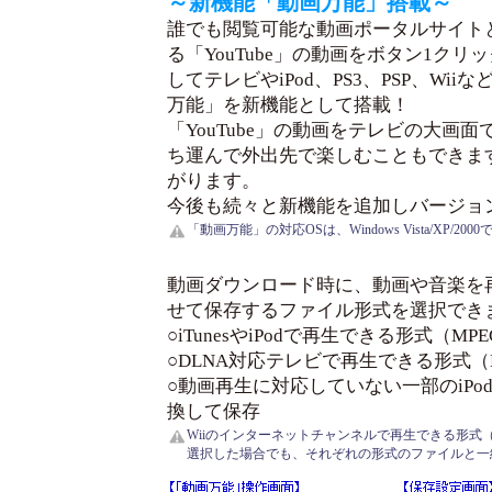
～新機能「動画万能」搭載～
誰でも閲覧可能な動画ポータルサイト
る「YouTube」の動画をボタン1クリ
してテレビやiPod、PS3、PSP、W
万能」を新機能として搭載！
「YouTube」の動画をテレビの大画面で
ち運んで外出先で楽しむこともできま
がります。
今後も続々と新機能を追加しバージョ
「動画万能」の対応OSは、Windows Vista/XP/200
動画ダウンロード時に、動画や音楽を
せて保存するファイル形式を選択でき
○iTunesやiPodで再生できる形式（M
○DLNA対応テレビで再生できる形式（
○動画再生に対応していない一部のiPo
換して保存
Wiiのインターネットチャンネルで再生できる形式
選択した場合でも、それぞれの形式のファイルと一