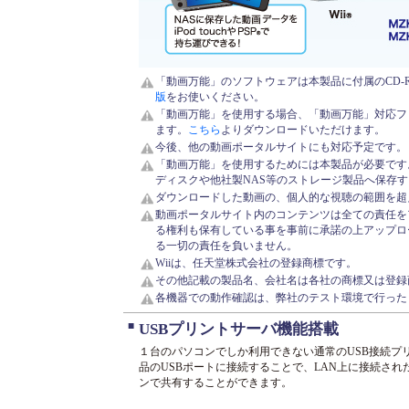
「動画万能」のソフトウェアは本製品に付属のCD-
版
をお使いください。
「動画万能」を使用する場合、「動画万能」対応フ
ます。
こちら
よりダウンロードいただけます。
今後、他の動画ポータルサイトにも対応予定です。
「動画万能」を使用するためには本製品が必要です
ディスクや他社製NAS等のストレージ製品へ保存
ダウンロードした動画の、個人的な視聴の範囲を超
動画ポータルサイト内のコンテンツは全ての責任を
る権利も保有している事を事前に承諾の上アップロ
る一切の責任を負いません。
Wiiは、任天堂株式会社の登録商標です。
その他記載の製品名、会社名は各社の商標又は登録
各機器での動作確認は、弊社のテスト環境で行った
■
USBプリントサーバ機能搭載
１台のパソコンでしか利用できない通常のUSB接続プ
品のUSBポートに接続することで、LAN上に接続され
ンで共有することができます。