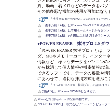
レス帳以外にもメール、スケジュール
真、動画、着メロなどのデータをパソ
その他多彩な機能の使用が可能になり
「携帯万能 for Windows」の詳細はコチラから
「携帯万能 Lite版」はWindows Vista/XP/200
「携帯万能 Lite版」は専用ホームページからダウ
「携帯万能 Lite版」の利用には別途USB通信ケ
●POWER ERASER 抹消プロ 2.0
「POWER ERASER 抹消プロ」とは
ダ、MOやメモリーカード、インター
情報など、様々なデータをパソコンの
から抹消して個人情報や機密情報の流
できるソフトです。データの容量や情
にあわせて、適切な抹消方式を選ぶこ
「POWER ERASER 抹消プロ」の詳細はコ
対応OSは、Windows XP/2000となります。
iTunesは米国Apple Inc.の登録商標です。
”PLAYSTATION”は、株式会社ソニー・コンピュ