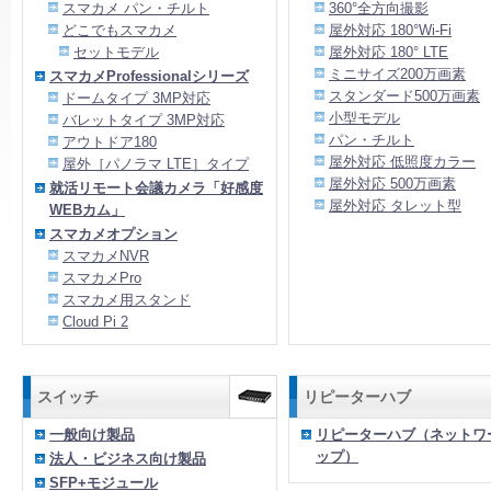
スマカメ パン・チルト
360°全方向撮影
どこでもスマカメ
屋外対応 180°Wi-Fi
セットモデル
屋外対応 180° LTE
ミニサイズ200万画素
スマカメProfessionalシリーズ
スタンダード500万画素
ドームタイプ 3MP対応
小型モデル
バレットタイプ 3MP対応
パン・チルト
アウトドア180
屋外対応 低照度カラー
屋外［パノラマ LTE］タイプ
屋外対応 500万画素
就活リモート会議カメラ「好感度
屋外対応 タレット型
WEBカム」
スマカメオプション
スマカメNVR
スマカメPro
スマカメ用スタンド
Cloud Pi 2
スイッチ
リピーターハブ
一般向け製品
リピーターハブ（ネットワ
ップ）
法人・ビジネス向け製品
SFP+モジュール