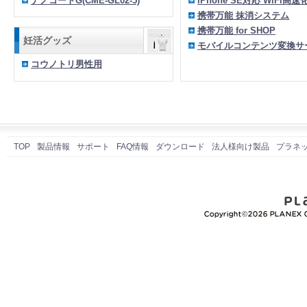
ナノコートG(CME-GL02-5)
iPhone SE対応 WiFi高
携帯万能 抹消システム
携帯万能 for SHOP
妊活グッズ
モバイルコンテンツ変換サ
コウノトリ男性用
TOP
製品情報
サポート
FAQ情報
ダウンロード
法人様向け製品
プラネ