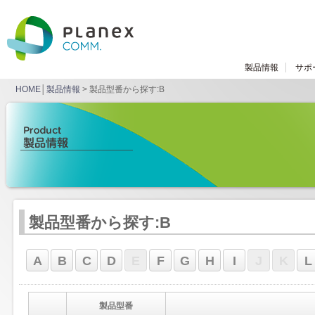
製品情報
サポ
HOME
│
製品情報
> 製品型番から探す:B
製品型番から探す:B
A
B
C
D
E
F
G
H
I
J
K
L
製品型番