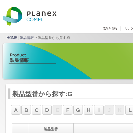
製品情報
サポ
HOME
│
製品情報
> 製品型番から探す:G
製品型番から探す:G
A
B
C
D
E
F
G
H
I
J
K
L
製品型番