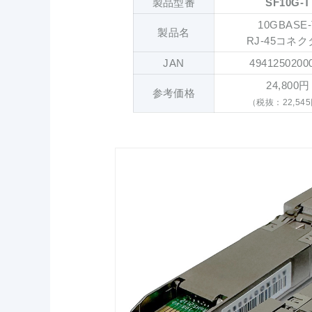
製品型番
SF10G-T
10GBASE-
製品名
RJ-45コネ
JAN
4941250200
24,800円
参考価格
（税抜：22,54