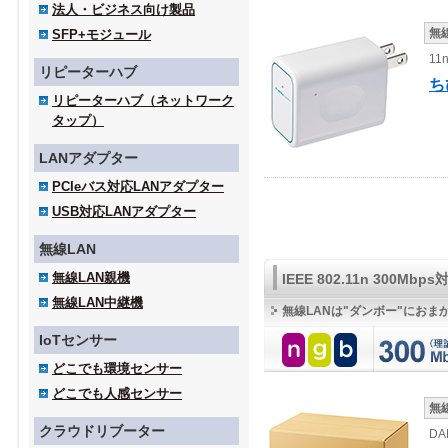
法人・ビジネス向け製品
無
SFP+モジュール
11
リピーターハブ
ち
リピーターハブ（ネットワーク
タップ）
LANアダプター
PCIeバス対応LANアダプター
USB対応LANアダプター
無線LAN
無線LAN親機
IEEE 802.11n 300Mb
無線LAN中継機
無線LANは"ダンボー"におま
IoTセンサー
どこでも環境センサー
どこでも人感センサー
無
クラウドリブーター
DA