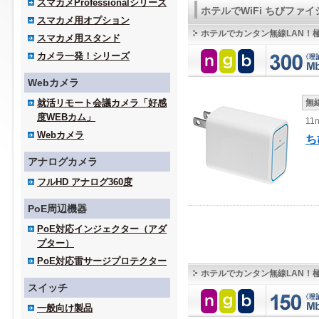
スマカメProfessionalシリーズ
ホテルでWiFi ちびファ
スマカメ用オプション
ホテルでカンタン無線LAN！
スマカメ用スタンド
カメラ一発！シリーズ
Webカメラ
就活リモート会議カメラ「好感
無
度WEBカム」
11
Webカメラ
ち
アナログカメラ
フルHD アナログ360度
PoE周辺機器
PoE対応インジェクター（アダ
プター）
PoE対応雷サージプロテクター
ホテルでカンタン無線LAN！
スイッチ
一般向け製品