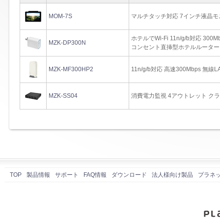
MOM-7S
マルチタッチ対応 7インチ液晶モ
ホテルでWi-Fi 11n/g/b対応 300M
MZK-DP300N
コンセント直挿型ホテルルーター
MZK-MF300HP2
11n/g/b対応 高速300Mbps 無
MZK-SS04
消費電力監視 4アウトレット ク
TOP
製品情報
サポート
FAQ情報
ダウンロード
法人様向け製品
プラネ