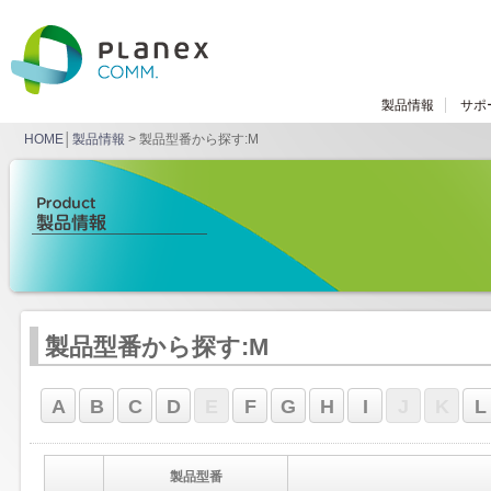
製品情報
サポ
HOME
│
製品情報
> 製品型番から探す:M
製品型番から探す:M
A
B
C
D
E
F
G
H
I
J
K
L
製品型番