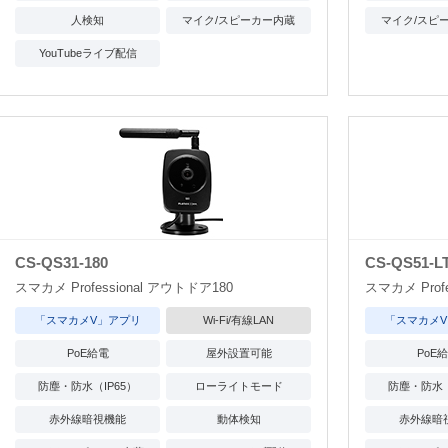
人検知
マイク/スピーカー内蔵
マイク/スピ
YouTubeライブ配信
CS-QS31-180
CS-QS51-L
スマカメ Professional アウトドア180
スマカメ Profes
「スマカメV」アプリ
Wi-Fi/有線LAN
「スマカメ
PoE給電
屋外設置可能
PoE
防塵・防水（IP65）
ローライトモード
防塵・防水（
赤外線暗視機能
動体検知
赤外線暗