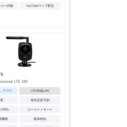
ーカー内蔵
YouTubeライブ配信
TE
sional LTE 180
V」アプリ
LTE/有線LAN
給電
屋外設置可能
IP65）
ローライトモード
視機能
動体検知