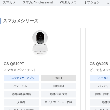
スマカメ
スマカメProfessional
WEBカメラ
オプション
カ
スマカメシリーズ
CS-QS10PT
CS-QV40B
スマカメ パン・チルト
どこでもスマ
「スマカメV」アプリ
Wi-Fi
「スマカメ
パン・チルト
自動追跡
バッテリ
赤外線暗視機能
動体/音声検知
防塵・防水（
人検知
マイク/スピーカー内蔵
動体