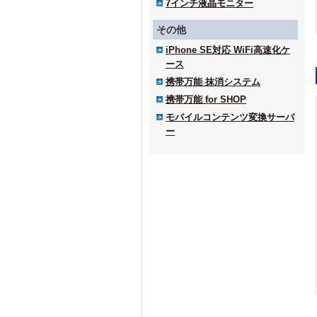
7インチ液晶モニター
その他
iPhone SE対応 WiFi高速化ケ
ース
携帯万能 抹消システム
携帯万能 for SHOP
モバイルコンテンツ変換サーバ
ー