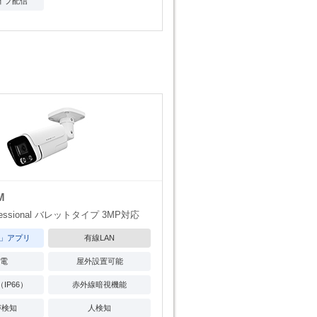
ライブ配信
M
essional バレットタイプ 3MP対応
V」アプリ
有線LAN
給電
屋外設置可能
IP66）
赤外線暗視機能
声検知
人検知