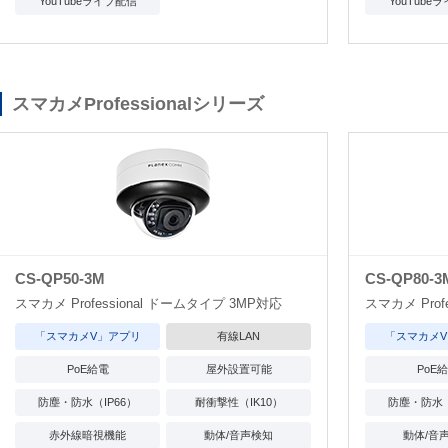
YouTubeライブ配信
YouTube
スマカメProfessionalシリーズ
CS-QP50-3M
CS-QP80-3
スマカメ Professional ドームタイプ 3MP対応
スマカメ Prof
「スマカメV」アプリ
有線LAN
「スマカメ
PoE給電
屋外設置可能
PoE
防塵・防水（IP66）
耐衝撃性（IK10）
防塵・防水（
赤外線暗視機能
動体/音声検知
動体/音