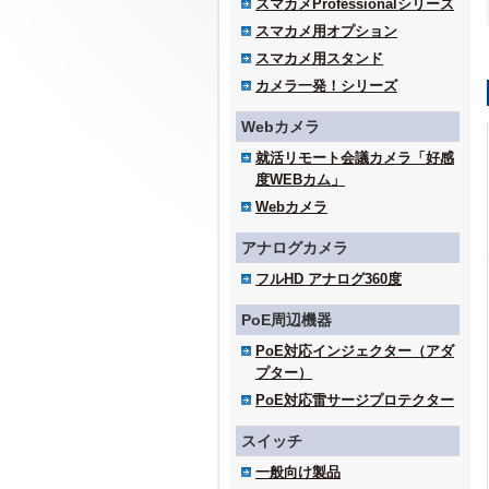
スマカメProfessionalシリーズ
スマカメ用オプション
スマカメ用スタンド
カメラ一発！シリーズ
Webカメラ
就活リモート会議カメラ「好感
度WEBカム」
Webカメラ
アナログカメラ
フルHD アナログ360度
PoE周辺機器
PoE対応インジェクター（アダ
プター）
PoE対応雷サージプロテクター
スイッチ
一般向け製品