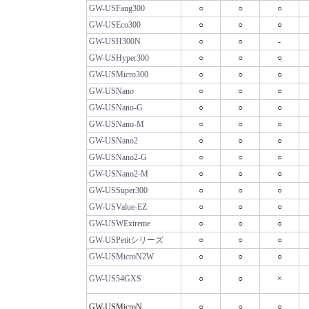
GW-USFang300
○
○
○
GW-USEco300
○
○
○
GW-USH300N
○
○
-
GW-USHyper300
○
○
○
GW-USMicro300
○
○
○
GW-USNano
○
○
○
GW-USNano-G
○
○
○
GW-USNano-M
○
○
○
GW-USNano2
○
○
○
GW-USNano2-G
○
○
○
GW-USNano2-M
○
○
○
GW-USSuper300
○
○
○
GW-USValue-EZ
○
○
○
GW-USWExtreme
○
○
○
GW-USPetitシリーズ
○
○
○
GW-USMicroN2W
○
○
○
GW-US54GXS
○
○
×
GW-USMicroN
○
○
○