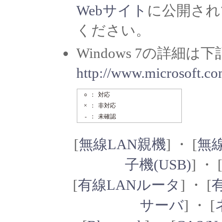
Webサイト
に公開され
ください。
Windows 7の詳
http://www.microsoft.c
○
：
対応
×
：
非対応
-
：
未確認
[
無線LAN親機
] ・ [
無
子機(USB)
] ・ 
[
有線LANルータ
] ・ [
サーバ
] ・ [