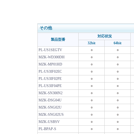
その他
対応状況
製品型番
32bit
64bit
PL-US1SEGTV
○
○
MZK-WD300DH
○
○
MZK-MP01HD
○
○
PL-US3IF02EC
○
○
PL-US3IF02PE
○
○
PL-US3IF04PE
○
○
MZK-SN300N2
○
○
MZK-DSG04U
○
○
MZK-SNG02U
○
○
MZK-SNG02US
○
○
MZK-USBSV
○
○
PL-BPAP-S
○
○