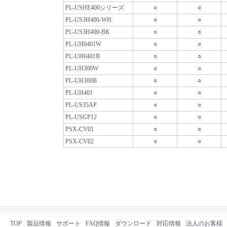
PL-USHE400シリーズ
○
○
PL-US3H400-WH
○
○
PL-US3H400-BK
○
○
PL-UH0401W
○
○
PL-UH0401B
○
○
PL-UH300W
○
○
PL-UH300B
○
○
PL-UH401
○
○
PL-US35AP
○
○
PL-USGP12
○
○
PSX-CV01
○
○
PSX-CV02
○
○
TOP
製品情報
サポート
FAQ情報
ダウンロード
対応情報
法人のお客様