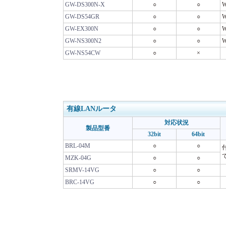
GW-DS300N-X
○
○
GW-DS54GR
○
○
GW-EX300N
○
○
GW-NS300N2
○
○
GW-NS54CW
○
×
有線LANルータ
対応状況
製品型番
32bit
64bit
BRL-04M
○
○
MZK-04G
○
○
SRMV-14VG
○
○
BRC-14VG
○
○