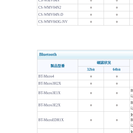
CS-WMV04N
○
○
CS-WMV04N2
○
○
CS-WMV04N-D
○
○
CS-WMV043G-NV
○
○
Bluetooth
確認状況
製品型番
32bit
64bit
BT-Micro4
○
○
BT-Micro3H2X
○
○
BT-Micro3E1X
○
○
BT-Micro3E2X
○
○
BT-MicroEDR1X
○
○