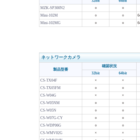
32bit
64bit
MZK-SP300N2
○
○
Mini-102M
○
○
Mini-102MG
○
○
ネットワークカメラ
確認状況
製品型番
32bit
64bit
CS-TX04F
×
×
CS-TX05FM
○
○
CS-W04G
×
×
CS-W05NM
○
○
CS-W05N
○
○
CS-W07G-CY
○
○
CS-WDP06G
○
○
CS-WMV02G
×
×