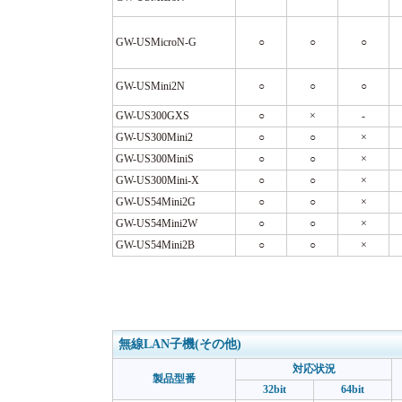
GW-USMicroN-G
○
○
○
GW-USMini2N
○
○
○
GW-US300GXS
○
×
-
GW-US300Mini2
○
○
×
GW-US300MiniS
○
○
×
GW-US300Mini-X
○
○
×
GW-US54Mini2G
○
○
×
GW-US54Mini2W
○
○
×
GW-US54Mini2B
○
○
×
無線LAN子機(その他)
対応状況
製品型番
32bit
64bit