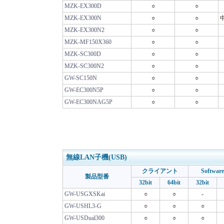
MZK-EX300D
○
○
MZK-EX300N
○
○
MZK-EX300N2
○
○
MZK-MF150X360
○
○
MZK-SC300D
○
○
MZK-SC300N2
○
○
GW-SC150N
○
○
GW-EC300N5P
○
○
GW-EC300NAG5P
○
○
無線LAN子機(USB)
クライアント
Softwar
製品型番
32bit
64bit
32bit
GW-USGXSKai
○
○
-
GW-USHL3-G
○
○
○
GW-USDual300
○
○
○