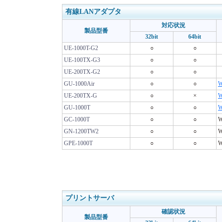
有線LANアダプタ
対応状況
製品型番
32bit
64bit
UE-1000T-G2
○
○
UE-100TX-G3
○
○
UE-200TX-G2
○
○
GU-1000Air
○
○
W
UE-200TX-G
○
×
W
GU-1000T
○
○
W
GC-1000T
○
○
GN-1200TW2
○
○
GPE-1000T
○
○
プリントサーバ
確認状況
製品型番