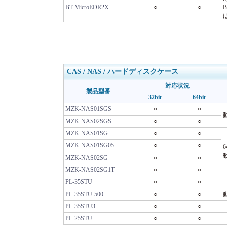
BT-MicroEDR2X
○
○
CAS / NAS / ハードディスクケース
対応状況
製品型番
32bit
64bit
MZK-NAS01SGS
○
○
MZK-NAS02SGS
○
○
MZK-NAS01SG
○
○
MZK-NAS01SG05
○
○
MZK-NAS02SG
○
○
MZK-NAS02SG1T
○
○
PL-35STU
○
○
PL-35STU-500
○
○
PL-35STU3
○
○
PL-25STU
○
○