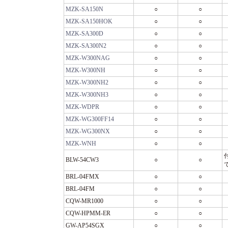
MZK-SA150N
○
○
MZK-SA150HOK
○
○
MZK-SA300D
○
○
MZK-SA300N2
○
○
MZK-W300NAG
○
○
MZK-W300NH
○
○
MZK-W300NH2
○
○
MZK-W300NH3
○
○
MZK-WDPR
○
○
MZK-WG300FF14
○
○
MZK-WG300NX
○
○
MZK-WNH
○
○
BLW-54CW3
○
○
BRL-04FMX
○
○
BRL-04FM
○
○
CQW-MR1000
○
○
CQW-HPMM-ER
○
○
GW-AP54SGX
○
○