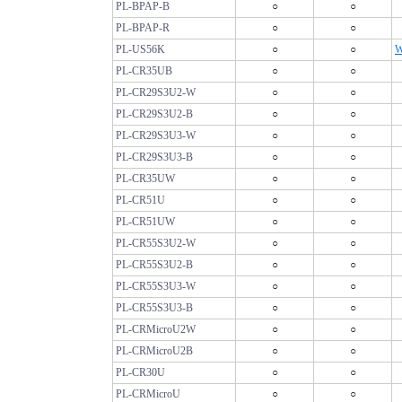
PL-BPAP-B
○
○
PL-BPAP-R
○
○
PL-US56K
○
○
W
PL-CR35UB
○
○
PL-CR29S3U2-W
○
○
PL-CR29S3U2-B
○
○
PL-CR29S3U3-W
○
○
PL-CR29S3U3-B
○
○
PL-CR35UW
○
○
PL-CR51U
○
○
PL-CR51UW
○
○
PL-CR55S3U2-W
○
○
PL-CR55S3U2-B
○
○
PL-CR55S3U3-W
○
○
PL-CR55S3U3-B
○
○
PL-CRMicroU2W
○
○
PL-CRMicroU2B
○
○
PL-CR30U
○
○
PL-CRMicroU
○
○