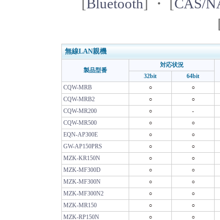
[
Bluetooth
] ・ [
CAS
無線LAN親機
対応状況
製品型番
32bit
64bit
CQW-MRB
○
○
CQW-MRB2
○
○
CQW-MR200
○
-
CQW-MR500
○
○
EQN-AP300E
○
○
GW-AP150PRS
○
○
MZK-KR150N
○
○
MZK-MF300D
○
○
MZK-MF300N
○
○
MZK-MF300N2
○
○
MZK-MR150
○
○
MZK-RP150N
○
○