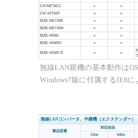
GW-MF54G2
○
○
GW-AP54SP
○
○
MZK-MF150B
○
○
MZK-MF150W
○
○
MZK-W04G
○
○
MZK-W04NU
○
○
MZK-W04N-X
○
○
無線LAN親機の基本動作は
Windows7版に付属するI
無線LANコンバータ、中継機（エクステンダー）
対応状況
製品型番
32bit
64bit