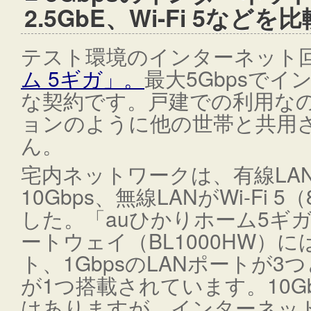
2.5GbE、Wi-Fi 5などを比
テスト環境のインターネット
ム 5ギガ」。
最大5Gbpsで
な契約です。戸建での利用な
ョンのように他の世帯と共用
ん。
宅内ネットワークは、有線LANが1
10Gbps、無線LANがWi-Fi 5
した。「auひかりホーム5ギ
ートウェイ（BL1000HW）には
ト、1GbpsのLANポートが3つ
が1つ搭載されています。10Gb
はありますが、インターネット