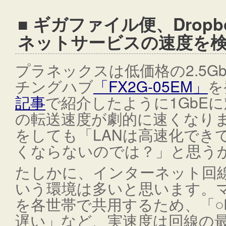
■ ギガファイル便、Drop
ネットサービスの速度を
プラネックスは低価格の2.5G
チングハブ
「FX2G-05EM」
を
記事
で紹介したように1GbEに対
の転送速度が劇的に速くなります
をしても「LANは高速化でき
くならないのでは？」と思う
たしかに、インターネット回線
いう環境は多いと思います。
を各世帯で共用するため、「
遅い」など、実速度は回線の