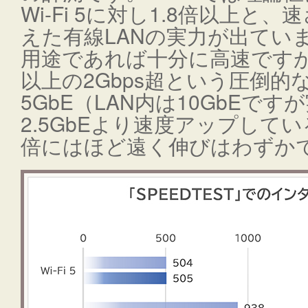
Wi-Fi 5に対し1.8倍以上
えた有線LANの実力が出てい
用途であれば十分に高速ですが、
以上の2Gbps超という圧倒
5GbE（LAN内は10GbEです
2.5GbEより速度アップしてい
倍にはほど遠く伸びはわずか