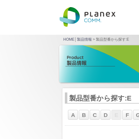
HOME
│
製品情報
> 製品型番から探す:E
製品型番から探す:E
A
B
C
D
E
F