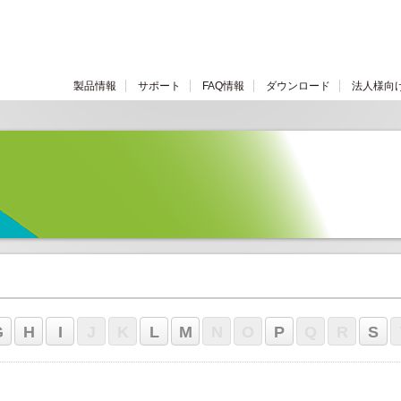
製品情報
サポート
FAQ情報
ダウンロード
法人様向
G
H
I
J
K
L
M
N
O
P
Q
R
S