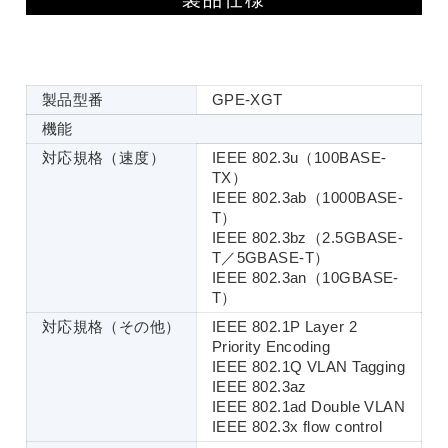
製品型番
GPE-XGT
機能
対応規格（速度）
IEEE 802.3u（100BASE-
TX）
IEEE 802.3ab（1000BASE-
T）
IEEE 802.3bz（2.5GBASE-
T／5GBASE-T）
IEEE 802.3an（10GBASE-
T）
対応規格（その他）
IEEE 802.1P Layer 2
Priority Encoding
IEEE 802.1Q VLAN Tagging
IEEE 802.3az
IEEE 802.1ad Double VLAN
IEEE 802.3x flow control