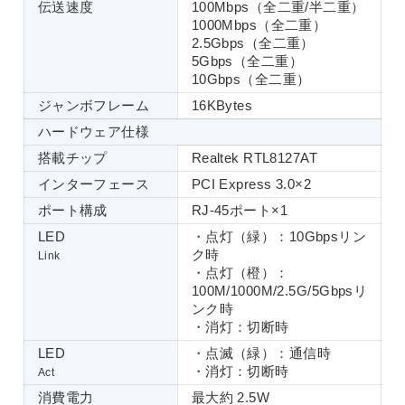
伝送速度
100Mbps（全二重/半二重）
1000Mbps（全二重）
2.5Gbps（全二重）
5Gbps（全二重）
10Gbps（全二重）
ジャンボフレーム
16KBytes
ハードウェア仕様
搭載チップ
Realtek RTL8127AT
インターフェース
PCI Express 3.0×2
ポート構成
RJ-45ポート×1
LED
・点灯（緑）：10Gbpsリン
ク時
Link
・点灯（橙）：
100M/1000M/2.5G/5Gbpsリ
ンク時
・消灯：切断時
LED
・点滅（緑）：通信時
・消灯：切断時
Act
消費電力
最大約 2.5W