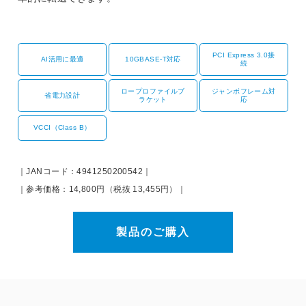
PCI Express 3.0接
AI活用に最適
10GBASE-T対応
続
ロープロファイルブ
ジャンボフレーム対
省電力設計
ラケット
応
VCCI（Class B）
｜JANコード：4941250200542｜
｜参考価格：14,800円（税抜 13,455円）｜
製品のご購入