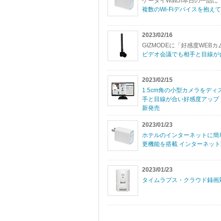
ケータイWatch本日の一品に
複数のWi-Fiデバイスを抱
2023/02/16
GIZMODEに「好感度WEB
ビデオ会議でも相手と目線が
2023/02/15
1.5cm角の小型カメラをデ
手と目線が合い好感度アップ 
新発売
2023/01/23
ホテルのインターネットに簡
更機能を搭載 インターネット
2023/01/23
タイムラプス・クラウド録画対