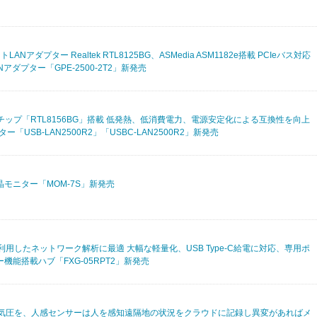
LANアダプター Realtek RTL8125BG、ASMedia ASM1182e搭載 PCIeバス対応
ANアダプター「GPE-2500-2T2」新発売
用最新チップ「RTL8156BG」搭載 低発熱、低消費電力、電源安定化による互換性を向上
プター「USB-LAN2500R2」「USBC-LAN2500R2」新発売
晶モニター「MOM-7S」新発売
用したネットワーク解析に最適 大幅な軽量化、USB Type-C給電に対応、専用ポ
機能搭載ハブ「FXG-05RPT2」新発売
気圧を、人感センサーは人を感知遠隔地の状況をクラウドに記録し異変があればメ