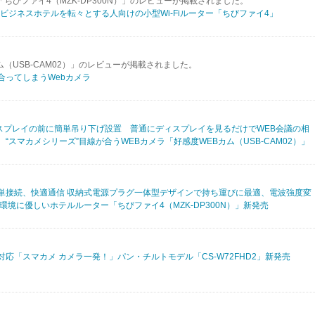
「ちびファイ4（MZK-DP300N）」のレビューが掲載されました。
えてビジネスホテルを転々とする人向けの小型Wi-Fiルーター「ちびファイ4」
カム（USB-CAM02）」のレビューが掲載されました。
合ってしまうWebカメラ
ィスプレイの前に簡単吊り下げ設置 普通にディスプレイを見るだけでWEB会議の相
“スマカメシリーズ”目線が合うWEBカメラ「好感度WEBカム（USB-CAM02）」
単接続、快適通信 収納式電源プラグ一体型デザインで持ち運びに最適、電波強度変
環境に優しいホテルルーター「ちびファイ4（MZK-DP300N）」新発売
応「スマカメ カメラ一発！」パン・チルトモデル「CS-W72FHD2」新発売