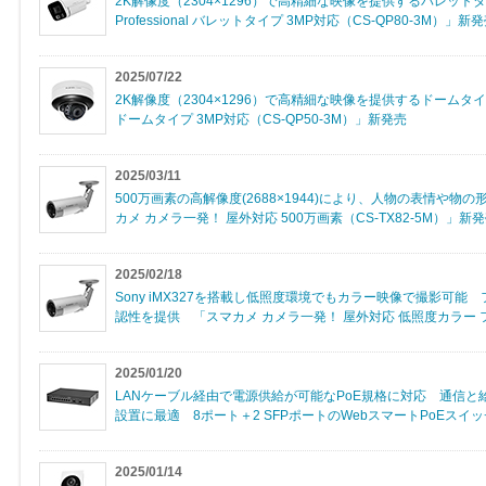
2K解像度（2304×1296）で高精細な映像を提供するバレッ
Professional バレットタイプ 3MP対応（CS-QP80-3M）」新
2025/07/22
2K解像度（2304×1296）で高精細な映像を提供するドームタイプの
ドームタイプ 3MP対応（CS-QP50-3M）」新発売
2025/03/11
500万画素の高解像度(2688×1944)により、人物の表情や
カメ カメラ一発！ 屋外対応 500万画素（CS-TX82-5M）」新
2025/02/18
Sony iMX327を搭載し低照度環境でもカラー映像で撮影可
認性を提供 「スマカメ カメラ一発！ 屋外対応 低照度カラー フ
2025/01/20
LANケーブル経由で電源供給が可能なPoE規格に対応 通信
設置に最適 8ポート＋2 SFPポートのWebスマートPoEスイッチ
2025/01/14