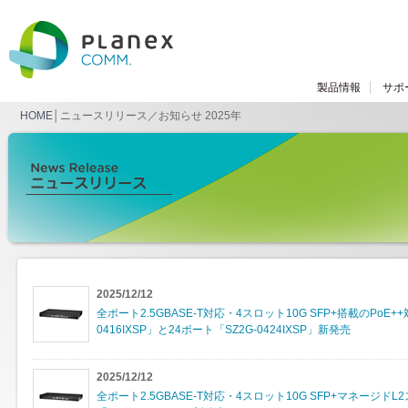
製品情報
サポ
HOME
│ニュースリリース／お知らせ 2025年
2025/12/12
全ポート2.5GBASE-T対応・4スロット10G SFP+搭載のPoE
0416IXSP」と24ポート「SZ2G-0424IXSP」新発売
2025/12/12
全ポート2.5GBASE-T対応・4スロット10G SFP+マネージドL2