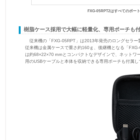
FXG-05RPT2はすべての
樹脂ケース採用で大幅に軽量化、専用ポーチも
従来機の「FXG-05RPT」は2013年発売のロングセ
従来機は金属ケースで重さ約160ｇ、後継機となる「FXG-
は約68×22×70 mmとコンパクトなデザインで、ネッ
用のUSBケーブルと本体を収納できる専用ポーチも付属し