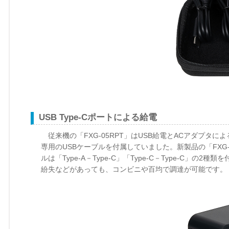
USB Type-Cポートによる給電
従来機の「FXG-05RPT」はUSB給電とACアダプタ
専用のUSBケーブルを付属していました。新製品の「FXG-0
ルは「Type-A－Type-C」「Type-C－Type-C
紛失などがあっても、コンビニや百均で調達が可能です。