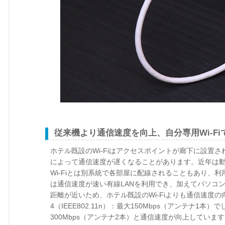
従来機より通信速度を向上、自分専用Wi-Fi
ホテル既設のWi-Fiはアクセスポイントが廊下に設置
によって通信速度が遅くなることがあります。近年は動
Wi-Fiとは別系統で各部屋に配線されることもあり、
は通信速度が速い有線LANを利用でき、加えてパソコ
距離が近いため、ホテル既設のWi-Fiよりも通信速度の
4（IEEE802.11n）：最大150Mbps（アンテナ1本）で
300Mbps（アンテナ2本）と通信速度が向上していま