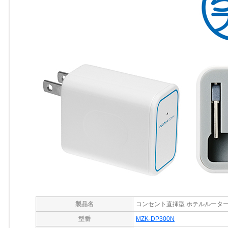
製品名
コンセント直挿型 ホテルルータ
型番
MZK-DP300N