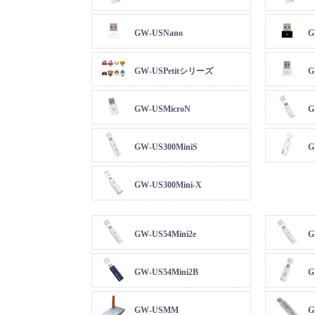
GW-USNano
G
GW-USPetitシリーズ
G
GW-USMicroN
G
GW-US300MiniS
G
GW-US300Mini-X
GW-US54Mini2e
G
GW-US54Mini2B
G
GW-USMM
G