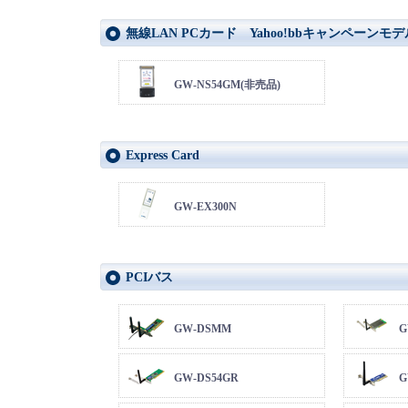
無線LAN PCカード Yahoo!bbキャンペーンモデ
GW-NS54GM(非売品)
Express Card
GW-EX300N
PCIバス
GW-DSMM
G
GW-DS54GR
G