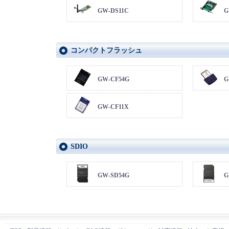
GW-DS11C
G
コンパクトフラッシュ
GW-CF54G
G
GW-CF11X
SDIO
GW-SD54G
G