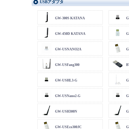
USBアダプタ
GW-300S KATANA
G
GW-450D KATANA
G
GW-USNANO2A
G
GW-USFang300
B
GW-USHL3-G
G
GW-USNano2-G
G
GW-USH300N
G
GW-USEco300JC
G