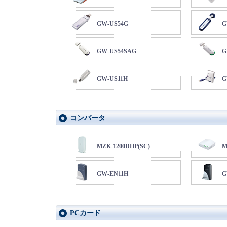
GW-US54G
G
GW-US54SAG
G
GW-US11H
G
コンバータ
MZK-1200DHP(SC)
M
GW-EN11H
G
PCカード