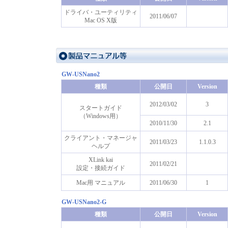
ドライバ・ユーティリティ
2011/06/07
Mac OS X版
GW-USNano2
種類
公開日
Version
2012/03/02
3
スタートガイド
（Windows用）
2010/11/30
2.1
クライアント・マネージャ
2011/03/23
1.1.0.3
ヘルプ
XLink kai
2011/02/21
設定・接続ガイド
Mac用 マニュアル
2011/06/30
1
GW-USNano2-G
種類
公開日
Version