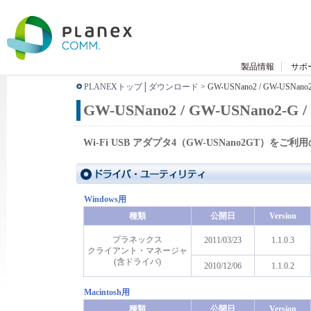
製品情報
サポ
PLANEXトップ
│
ダウンロード
> GW-USNano2 / GW-USNano2
GW-USNano2 / GW-USNano2-G 
Wi-Fi USB アダプタ4（GW-USNano2GT）をご利
Windows用
種類
公開日
Version
プラネックス
2011/03/23
1.1.0.3
クライアント・マネージャ
(含ドライバ)
2010/12/06
1.1.0.2
Macintosh用
種類
公開日
Version