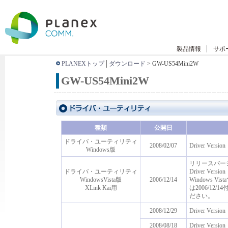
製品情報
サポ
PLANEXトップ
│
ダウンロード
> GW-US54Mini2W
GW-US54Mini2W
種類
公開日
ドライバ・ユーティリティ
2008/02/07
Driver Version：
Windows版
リリースバー
ドライバ・ユーティリティ
Driver Version
WindowsVista版
2006/12/14
Windows Vist
XLink Kai用
は2006/1
ださい。
2008/12/29
Driver Version
2008/08/18
Driver Version