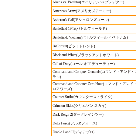
Aliens vs. Predator(エイリアン vs プレデター)
America's Army(アメリカズアーミー)
Asheron's Call(アシェロンズコール)
Battlefield 1942(バトルフィールド)
Battlefield: Vietnam(バトルフィールド ベトナム)
BitTorrent(ビットトレント)
Black and White(ブラックアンドホワイト)
Call of Duty(コール オブ デューティー)
Command and Conquer Generals(コマンド・
ラル)
Command and Conquer Zero Hour(コマンド・
ロアワーズ)
Counter Strike(カウンターストライク)
Crimson Skies(クリムゾン スカイ)
Dark Reign 2(ダークレインツー)
Delta Force(デルタフォース)
Diablo I and II(ディアブロ)