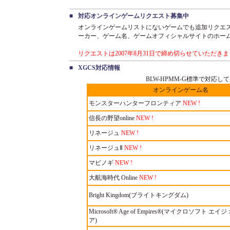
■
対応オンラインゲームリクエスト募集中
オンラインゲームリストにないゲームでも追加リクエ
ーカー、ゲーム名、ゲームオフィシャルサイトのホー
リクエストは2007年8月31日で締め切らせていただき
■
XGCS対応情報
BLW-HPMM-G標準で対応し
オンラインゲーム名
モンスターハンターフロンティア
NEW !
信長の野望online
NEW !
リネージュ
NEW !
リネージュⅡ
NEW !
マビノギ
NEW !
大航海時代 Online
NEW !
Bright Kingdom(ブライトキングダム)
Microsoft® Age of Empires®(マイクロソフト エ
ア)