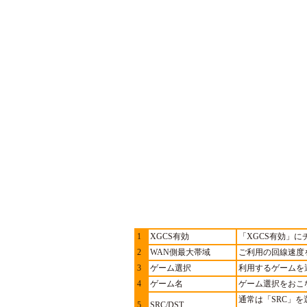
1
XGCS有効
「XGCS有効」
2
WAN側最大帯域
ご利用の回線速度
3
ゲーム選択
利用するゲームを
4
ゲーム名
ゲーム選択をおこ
通常は「SRC」を
5
SRC/DST