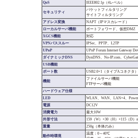
QoS
IEEE802.1p（4レベル）
パケットフィルタリング
セキュリティ
サイトフィルタリング
アドレス変換
NAPT（IPマスカレード）
ローカルサーバ機能
ポートフォワード、仮想DMZ
XGCS機能
対応
VPNパススルー
IPSec、PPTP、L2TP
UPnP
UPnP Forum Internet Gateway D
ダイナミックDNS
DynDNS、No-IP.com、CyberGat
USB機能
ポート数
USB2.0×1（タイプAコネクタ
ファイルサーバ機能
機能
FTPサーバ機能
ハードウェア仕様
LED
WLAN、WAN、LAN×4、Powe
電源
DC12V
消費電力
最大10W
外形寸法
159（W）×30（H）×115（
重量
250g（本体のみ）
温度：0～40℃
動作時環境