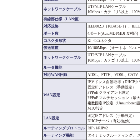
UTP/STP LANケーブル
ネットワークケーブル
10Mbps：カテゴリ3以上、100
有線部仕様（LAN側）
対応規格
IEEE802.3（10BASE-T）、IEEE
ポート数
4ポート(AutoMDI/MDI-X対応)
コネクタ形状
RJ-45コネクタ
伝送速度
10/100Mbps （オートネゴシ
UTP/STP LANケーブル
ネットワークケーブル
10Mbps：カテゴリ3以上、100
ルータ機能
対応WAN回線
ADSL、FTTH、VDSL、CATV
IPアドレス自動取得（DHCP
固定IPアドレス（手動設定）
PPPoE クライアント設定
WAN設定
PPPoE マルチセッション（最
複数固定IP設定（Unnumbered
MTU設定
固定IPアドレス（手動設定）
LAN設定
DHCPサーバ（有効/無効）
ルーティングプロトコル
RIPv1/RIPv2
ルーティング機能
ダイナミックルーティング、 