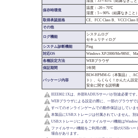
湿度：35～85%（結露なきこと
温度：-20～70℃
保存時環境
湿度：5～90%（結露なきこと
取得承認規格
CE、FCC Class B、VCCI Class 
その他
システムログ
ログ機能
セキュリティログ
システム診断機能
Ping
対応OS
Windows XP/2000/Me/98S
各種設定方法
WEBブラウザ
保証期間
1年間
BLW-HPMM-G（本製品）、
パッケージ内容
ト）、らくらく！かんたん設定
安全に関する説明書
IEEE802.1Xは、外部RADIUSサーバが別途必要です
WEBブラウザによる設定の際に、一部のブラウザ
すべてのオンラインゲームでの動作保証はしていま
本製品にUSBストレージは付属されていません。別
USBストレージによるファイルサーバ機能はWindows X
ファイルサーバ機能をご利用の際、一部のUSBハー
場合があります。