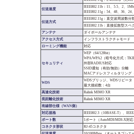
IEEE802.11b：11、5.5、2、1Mb
伝送速度
IEEE802.11g：54、48、36、2
IEEE802.11g：直交波周波
伝送方式
IEEE802.11b：直接拡散型
アンテナ
ダイポールアンテナ
アクセス方式
インフラストラクチャモード
ローミング機能
対応
WEP（64/128bit）
WPA/WPA2（暗号化方式：TKIP/
セキュリティ
外部RADIUS対応
SSID通知（有効/無効）分離
MACアドレスフィルタリング（
WDSブリッジ、WDSリピータ
WDS
最大接続数：4台
高速化技術
Ralink MIMO XR
長距離化技術
Ralink MIMO XR
有線部仕様（WAN側）
対応規格
IEEE802.3（10BASE-T）、IEEE
ポート数
1ポート（AutoMDI/MDI-X対
コネクタ形状
RJ-45コネクタ
伝送速度
10/100Mbps （オートネゴシ