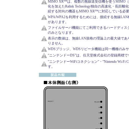
MIMO XR™は、複数の無線送受信機を使うMIMO（Multiple
化を加えたRalink Technology独自の高速化・長
続する対向の機器もMIMO XR™に対応している必
WPA/WPA2を利用するためには、接続する無線LA
があります。
ファイルサーバ機能にてご利用できるハードディスクの
のみとなります。
表示の数値は、無線LAN規格の理論上の最大値であ
りません。
WDSブリッジ、WDSリピータ機能は同一機種のみ
“ニンテンドーDS”は、任天堂株式会社の登録商標で
”ニンテンドーWiFiコネクション”・”Nintendo Wi-F
す。