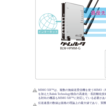
MIMO XR™は、複数の無線送受信機を使うMIMO（Multiple
を加えたRalink Technology独自の高速化・長距
る対向の機器もMIMO XR™に対応している必要があ
伝送速度の数値は規格の理論上の最大値であり、実