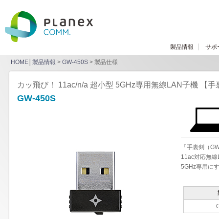
製品情報
サポ
HOME
│
製品情報
>
GW-450S
> 製品仕様
カッ飛び！ 11ac/n/a 超小型 5GHz専用無線LAN子機 【
GW-450S
「手裏剣（GW-
11ac対応無
5GHz専用