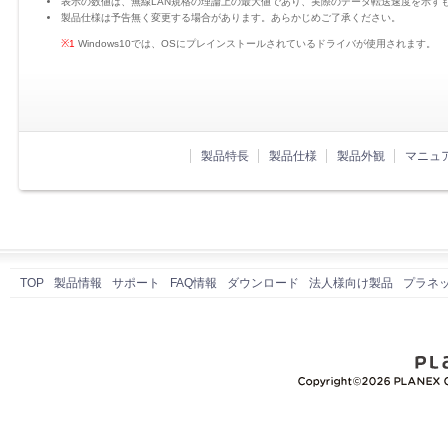
表示の数値は、無線LAN規格の理論上の最大値であり、実際のデータ転送速度を示す
製品仕様は予告無く変更する場合があります。あらかじめご了承ください。
※1
Windows10では、OSにプレインストールされているドライバが使用されます。
製品特長
製品仕様
製品外観
マニュ
TOP
製品情報
サポート
FAQ情報
ダウンロード
法人様向け製品
プラネ