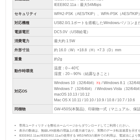
IEEE802.11a：最大54Mbps
セキュリティ
WPA2-PSK（AES/TKIP）、WPA-PSK（AES/TKIP
対応機種
USB2.0/1.1ポートを搭載したWindowsパソコンま
電源電圧
DC5.0V（USB給電）
消費電力
最大約 1.5W
外形寸法
約 16.0（W）×18.8（H）×7.3（D）mm
重量
約2g
温度：0～40℃
動作時環境
湿度：20～90%（結露なきこと）
Windows 10（32/64bit）
/ Windows 8.1（32/64b
※1
Windows 7（32/64bit） / Windows Vista（32/64
対応OS
macOS 10.13 / 10.12
Mac OS X 10.11 / 10.10 / 10.9 / 10.8 / 10.7 / 10.6
同梱物
GW-450S(本製品)、印刷物一式（マニュアル、保
専用ユーティリティを弊社ホームページからダウンロードしてご利用ください。
表示の数値は、無線LAN規格の理論上の最大値であり、実際のデータ転送速度を示す
IEEE802.11ac/IEEE802.11aの使用する W52/W53の屋外での利用は、電波法に