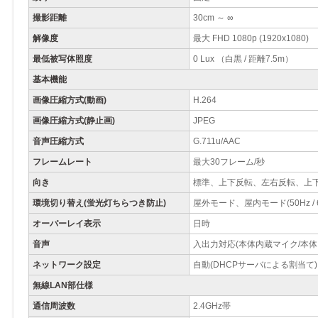
撮影距離
30cm ～ ∞
解像度
最大 FHD 1080p (1920x1080)
最低被写体照度
0 Lux （白黒 / 距離7.5m）
基本機能
画像圧縮方式(動画)
H.264
画像圧縮方式(静止画)
JPEG
音声圧縮方式
G.711u/AAC
フレームレート
最大30フレーム/秒
向き
標準、上下反転、左右反転、上
環境切り替え(蛍光灯ちらつき防止)
屋外モード、屋内モード(50Hz / 6
オーバーレイ表示
日時
音声
入出力対応(本体内蔵マイク/本体
ネットワーク設定
自動(DHCPサーバによる割当て)
無線LAN部仕様
通信周波数
2.4GHz帯