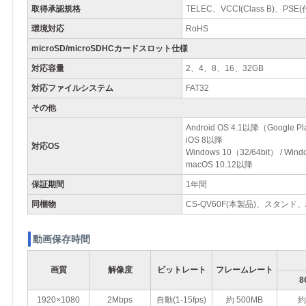
取得承認規格
TELEC、VCCI(Class B)、PS
環境対応
RoHS
microSD/microSDHCカードスロット仕様
対応容量
2、4、8、16、32GB
対応ファイルシステム
FAT32
その他
Android OS 4.1以降（Goo
iOS 8以降
対応OS
Windows 10（32/64bit） / Wind
macOS 10.12以降
保証期間
1年間
同梱物
CS-QV60F(本製品)、スタ
動画保存時間
画質
解像度
ビットレート
フレームレート
8
1920×1080
2Mbps
自動(1-15fps)
約 500MB
約