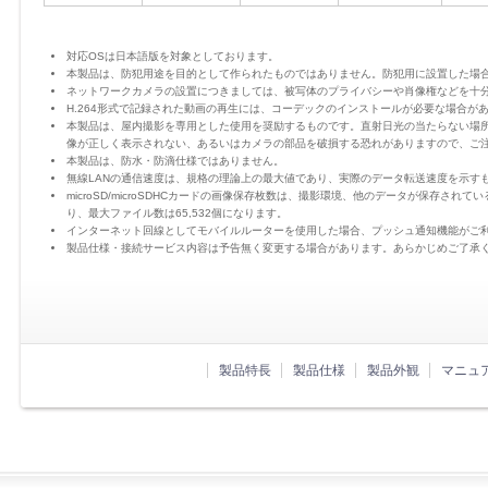
対応OSは日本語版を対象としております。
本製品は、防犯用途を目的として作られたものではありません。防犯用に設置した場
ネットワークカメラの設置につきましては、被写体のプライバシーや肖像権などを十
H.264形式で記録された動画の再生には、コーデックのインストールが必要な場合が
本製品は、屋内撮影を専用とした使用を奨励するものです。直射日光の当たらない場
像が正しく表示されない、あるいはカメラの部品を破損する恐れがありますので、ご
本製品は、防水・防滴仕様ではありません。
無線LANの通信速度は、規格の理論上の最大値であり、実際のデータ転送速度を示す
microSD/microSDHCカードの画像保存枚数は、撮影環境、他のデータが保存さ
り、最大ファイル数は65,532個になります。
インターネット回線としてモバイルルーターを使用した場合、プッシュ通知機能がご
製品仕様・接続サービス内容は予告無く変更する場合があります。あらかじめご了承
製品特長
製品仕様
製品外観
マニュ