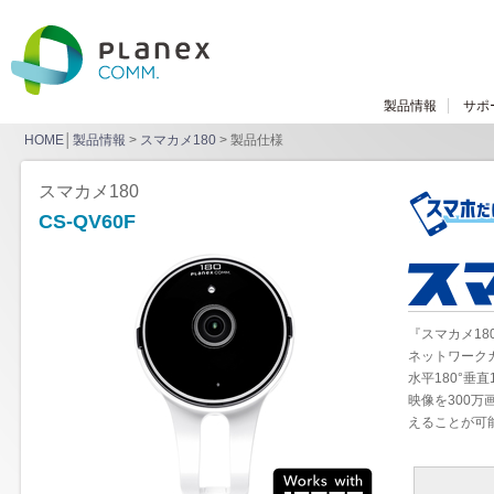
製品情報
サポ
HOME
│
製品情報
>
スマカメ180
> 製品仕様
スマカメ180
CS-QV60F
『スマカメ18
ネットワーク
水平180°垂
映像を300
えることが可