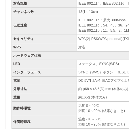
対応規格
IEEE 802.11n、IEEE 802.11g、I
チャンネル数
13(1～13ch)
IEEE 802.11n：最大 300Mbps
伝送速度
IEEE 802.11g：54、48、36、
IEEE 802.11b：11、5.5、2、1M
セキュリティ
WPA(2)-PSK(WPA personal)(TK
WPS
対応
ハードウェア仕様
LED
ステータス、SYNC(WPS)
インターフェース
SYNC（WPS）ボタン、RESETボ
電源
DC 5V/1.2A (付属ACアダプタ
外形寸法
約 φ68 × 46.6(D) mm (本体のみ)
重量
約165g (本体のみ)
温度 0～40℃
動作時環境
湿度 10～90％ (結露なきこと)
温度 -10～60℃
保管時環境
湿度 10～95％ (結露なきこと)