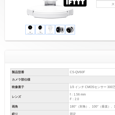
ス
製品型番
CS-QV60F
カメラ部仕様
映像素子
1/3 インチ CMOSセンサー 30
f：1.56 mm
レンズ
F：2.0
画角
180°（対角）、100°（垂直）、
絞り
固定