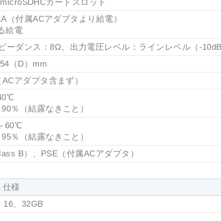
D/microSDHCカードスロット
V/1A（付属ACアダプタより給電）
よる給電
ピーダンス：8Ω、出力電圧レベル：ラインレベル（-10dB
×54（D）mm
g（ACアダプタ含まず）
40℃
0～90％（結露なきこと）
～60℃
0～95％（結露なきこと）
Class B）、PSE（付属ACアダプタ）
ット仕様
、16、32GB