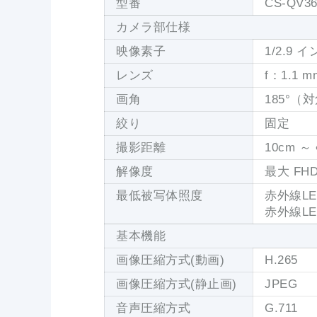
型番
CS-QV3
カメラ部仕様
映像素子
1/2.9
レンズ
f：1.1 
画角
185°（
絞り
固定
撮影距離
10cm ～ 
解像度
最大 FHD
最低被写体照度
赤外線LE
赤外線LE
基本機能
画像圧縮方式(動画)
H.265
画像圧縮方式(静止画)
JPEG
音声圧縮方式
G.711