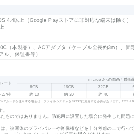
d OS 4.4以上（Google Playストアに非対応な端末は除く）
以上
V360C（本製品）、ACアダプタ（ケーブル全長約3m）
アル、保証書等）
microSDへの録画可能
レート
8GB
16GB
32GB
ーム/秒
約 10
約 20
約 40
oSDXCカードを使用する場合は、ファイルシステムをFAT32に変更する必要があります。TOSHIBA、
す。
れたものではありません。防犯用に設置した場合に発生した問題
ては、被写体のプライバシーや肖像権などを十分考慮の上で行っ