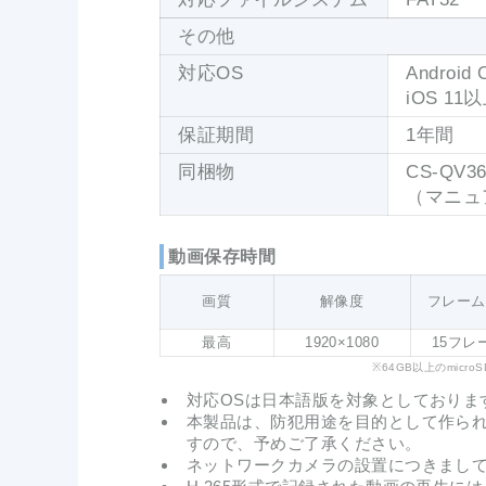
その他
対応OS
Androi
iOS 11
保証期間
1年間
同梱物
CS-Q
（マニュ
動画保存時間
画質
解像度
フレーム
最高
1920×1080
15フレ
※64GB以上のmicr
対応OSは日本語版を対象としておりま
本製品は、防犯用途を目的として作ら
すので、予めご了承ください。
ネットワークカメラの設置につきまし