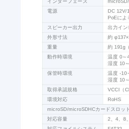
インターフェース
microS
電源
DC 12
PoEに
スピーカー出力
出力イン
外形寸法
約 φ137
重量
約 191
動作時環境
温度 0～
湿度 1
保管時環境
温度 -10
湿度 1
取得承認規格
VCCI（
環境対応
RoHS
microSD/microSDHCカードスロ
対応容量
2、4、8
対応ファイルシステム
FAT32