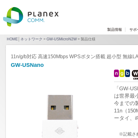
製品情報
サポ
HOME
│
ネットワーク
>
GW-USMicroN2W
> 製品仕様
11n/g/b対応 高速150Mbps WPSボタン搭載 超小型 無線
GW-USNano
「GW-U
は世界最小
今までの
11n（1
ータイ、iP
※記載さ