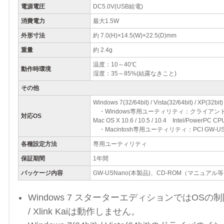
電源電圧
DC5.0V(USB給電)
消費電力
最大1.5W
外形寸法
約 7.0(H)×14.5(W)×22.5(D)mm
重量
約 2.4g
温度：10～40℃
動作時環境
湿度：35～85%(結露なきこと)
その他
Windows 7(32/64bit) / Vista(32/64bit) / XP(32
・Windows専用ユーティリティ：クライアン
対応OS
Mac OS X 10.6 / 10.5 / 10.4 Intel/PowerPC 
・Macintosh専用ユーティリティ：PCI GW-USNan
各種設定方法
専用ユーティリティ
保証期間
1年間
パッケージ内容
GW-USNano(本製品)、CD-ROM（マニュア
Windows 7 スターターエディションではOS
/ Xlink Kaiは動作しません。