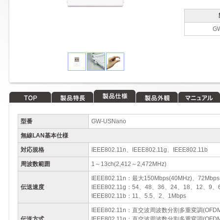
G
TOP
製品特長
製品仕様
製品外観
マニュアル
型番
GW-USNano
無線LAN基本仕様
対応規格
IEEE802.11n、IEEE802.11g、IEEE802.11b
周波数範囲
1～13ch(2,412～2,472MHz)
IEEE802.11n：最大150Mbps(40MHz)、72Mbps
伝送速度
IEEE802.11g：54、48、36、24、18、12、9、
IEEE802.11b：11、5.5、2、1Mbps
IEEE802.11n：直交波周波数分割多重変調(OFD
伝送方式
IEEE802.11g：直交波周波数分割多重変調(OFD