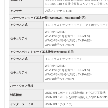
IEEE802.11b：直接拡散型スペクトラム拡散(DS
アンテナ
内蔵アンテナ (1T1R)
ステーションモード基本仕様
(Windows、Macintosh対応)
アクセス方式
インフラストラクチャモード、アドホックモー
WEP(64/128bit)
WPA-PSK(暗号化方式：TKIP/AES)
セキュリティ
WPA2-PSK(暗号化方式：TKIP/AES)
OPEN(暗号なし/WEP)
アクセスポイントモード基本仕様
(Windows対応)
アクセス方式
インフラストラクチャモード
WEP(64/128bit)
WPA-PSK(暗号化方式：TKIP/AES)
セキュリティ
WPA2-PSK(暗号化方式：TKIP/AES)
OPEN(暗号なし/WEP)
ハードウェア仕様
USB2.0/1.1ポートを標準装備したPC/AT互換機
対応機種
USB2.0/1.1ポートを標準装備したApple Macin
インターフェイス
USB2.0/1.1(Aタイプ)