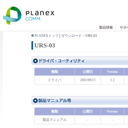
製品情報
サポ
PLANEXトップ
│
ダウンロード
> URS-03
URS-03
種類
公開日
Version
ドライバ
2001/09/13
1.2
種類
公開日
Version
製品マニュアル
-
-