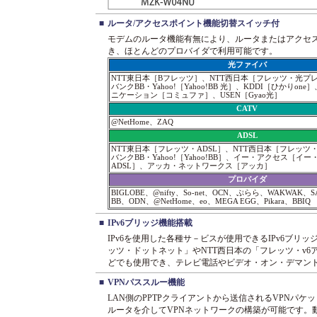
■
ルータ/アクセスポイント機能切替スイッチ付
モデムのルータ機能有無により、ルータまたはアクセ
き、ほとんどのプロバイダで利用可能です。
光ファイバ
NTT東日本［Bフレッツ］、NTT西日本［フレッツ・光プ
バンクBB・Yahoo!［Yahoo!BB 光］、KDDI［ひかりo
ニケーション［コミュファ］、USEN［Gyao光］
CATV
@NetHome、ZAQ
ADSL
NTT東日本［フレッツ・ADSL］、NTT西日本［フレッツ・
バンクBB・Yahoo!［Yahoo!BB］、イー・アクセス［イ
ADSL］、アッカ・ネットワークス［アッカ］
プロバイダ
BIGLOBE、@nifty、So-net、OCN、ぷらら、WAKWAK、SA
BB、ODN、@NetHome、eo、MEGA EGG、Pikara、BBIQ
■
IPv6ブリッジ機能搭載
IPv6を使用した各種サ－ビスが使用できるIPv6ブリ
ッツ・ドットネット」やNTT西日本の「フレッツ・v6アプ
どでも使用でき、テレビ電話やビデオ・オン・デマン
■
VPNパススルー機能
LAN側のPPTPクライアントから送信されるVPNパ
ルータを介してVPNネットワークの構築が可能です。動