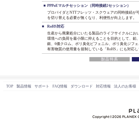
■
PPPoEマルチセッション（同時接続2セッション）
プロバイダとNTTフレッツ・スクウェアの同時接続が
を切り替える必要が無くなり、利便性が向上します。
■
RoHS対応
生産から廃棄処分にいたる製品のライフサイクルにお
環境への負荷を最小限に抑えることを目的として、鉛
銀、6価クロム、ポリ臭化ビフェニル、ポリ臭化ジフェ
有害物質の使用量を規制している「RoHS」にも対応
TOP
製品情報
サポート
FAQ情報
ダウンロード
対応情報
法人のお客様