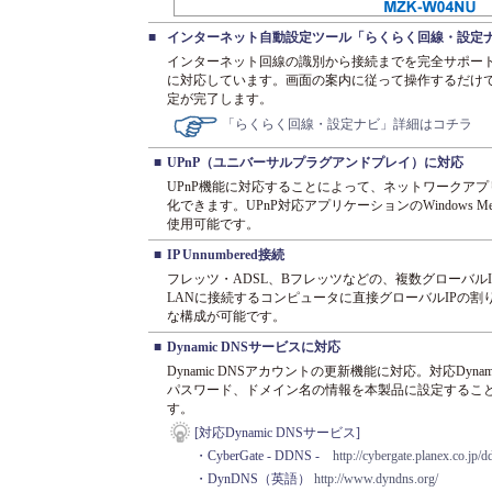
■
インターネット自動設定ツール「らくらく回線・設定
インターネット回線の識別から接続までを完全サポー
に対応しています。画面の案内に従って操作するだけ
定が完了します。
「らくらく回線・設定ナビ」詳細はコチラ
■
UPnP（ユニバーサルプラグアンドプレイ）に対応
UPnP機能に対応することによって、ネットワークア
化できます。UPnP対応アプリケーションのWindows Messeng
使用可能です。
■
IP Unnumbered接続
フレッツ・ADSL、Bフレッツなどの、複数グローバル
LANに接続するコンピュータに直接グローバルIPの
な構成が可能です。
■
Dynamic DNSサービスに対応
Dynamic DNSアカウントの更新機能に対応。対応Dyn
パスワード、ドメイン名の情報を本製品に設定するこ
す。
[対応Dynamic DNSサービス]
・CyberGate - DDNS -
http://cybergate.planex.co.jp/d
・DynDNS（英語）
http://www.dyndns.org/