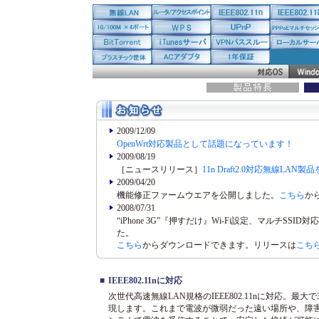
2009/12/09
OpenWrt対応製品として話題になっています！
2009/08/19
［ニュースリリース］
11n Draft2.0対応無線L
2009/04/20
機能修正ファームウエアを公開しました。
こちら
か
2008/07/31
“iPhone 3G”『押すだけ』Wi-Fi設定、マルチSSID対応
た。
こちら
からダウンロードできます。リリースは
こち
■
IEEE802.11nに対応
次世代高速無線LAN規格のIEEE802.11nに対応。最
現します。これまで電波が微弱だった遠い場所や、障