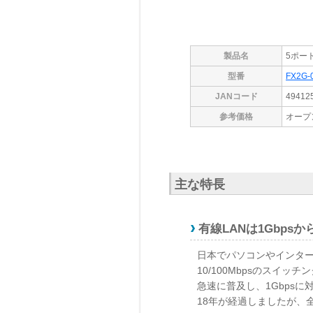
製品名
5ポート
型番
FX2G-
JANコード
49412
参考価格
オープ
主な特長
有線LANは1Gbps
日本でパソコンやインターネ
10/100Mbpsのスイ
急速に普及し、1Gbps
18年が経過しましたが、