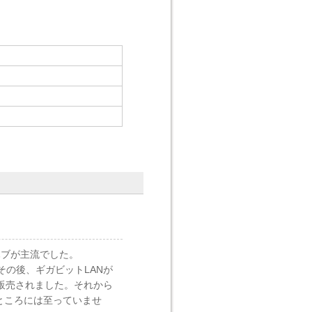
ーハブが主流でした。
。その後、ギガビットLANが
で販売されました。それから
るところには至っていませ