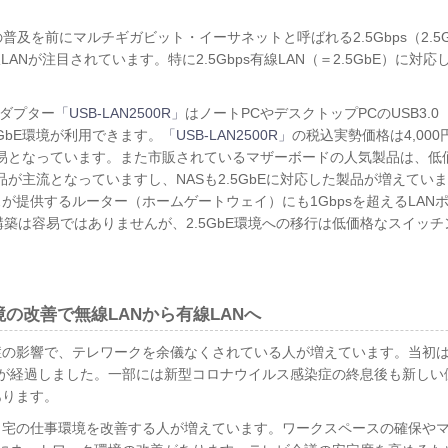
T）の普及を前にマルチギガビット・イーサネットと呼ばれる2.5Gbps（2.5G
）有線LANが注目されています。特に2.5Gbps有線LAN（＝2.5GbE）に
アダプター
「USB-LAN2500R」
はノートPCやデスクトップPCのUSB3.0（U
GbE環境が利用できます。
「USB-LAN2500R」
の税込実勢価格は4,00
は容易となっています。また市販されているマザーボードの人気製品は、
製品が主流となっていますし、NASも2.5GbEに対応した製品が増えていま
が提供するルーター（ホームゲートウェイ）にも1Gbpsを超えるLAN
の構築は容易ではありませんが、2.5GbE環境への移行は低価格なスイッ
の改善で無線LANから有線LANへ
症の影響で、テレワークを余儀なくされている人が増えています。当初
上が経過しました。一部には新型コロナウイルス感染症の終息後も新しい
あります。
自宅の仕事環境を改善する人が増えています。ワークスペースの確保や