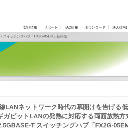
製品情報
サポート
FAQ情報
ダウンロード
法人様向
BASE-T スイッチングハブ「FX2G-05EM」新発売
ps有線LANネットワーク時代の幕開けを告げる
ギガビットLANの発熱に対応する両面放熱方
2.5GBASE-T スイッチングハブ「FX2G-05