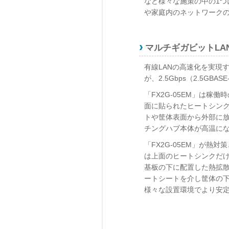
など様々な施策の中の1
や家庭内のネットワークの
マルチギガビットLA
有線LANの高速化を実現す
が、2.5Gbps（2.5GB
「FX2G-05EM」は
面に貼られたヒートシンク
トや筐体表面から外部に
チングハブ本体が高温に
「FX2G-05EM」が
は上面のヒートシンクだけ
基板の下に配置した熱拡
ートシートを介し筐体の
様々な設置環境でより安