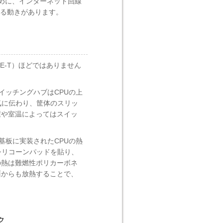
めに、インターネット回線
える動きがあります。
SE-T）ほどではありません
。
イッチングハブはCPUの上
気に伝わり、筐体のスリッ
環や室温によってはスイッ
基板に実装されたCPUの熱
シリコーンパッドを貼り、
の熱は難燃性ポリカーボネ
面からも放熱することで、