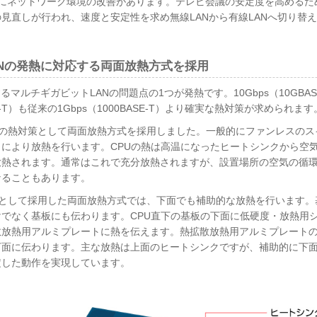
つにネットワーク環境の改善があります。テレビ会議の安定度を高めるた
見直しが行われ、速度と安定性を求め無線LANから有線LANへ切り替
Nの発熱に対応する両面放熱方式を採用
るマルチギガビットLANの問題点の1つが発熱です。10Gbps（10GBA
ASE-T）も従来の1Gbps（1000BASE-T）より確実な熱対策が求められます
稼働時の熱対策として両面放熱方式を採用しました。一般的にファンレスのス
により放熱を行います。CPUの熱は高温になったヒートシンクから空
放熱されます。通常はこれで充分放熱されますが、設置場所の空気の循
なることもあります。
熱対策として採用した両面放熱方式では、下面でも補助的な放熱を行います。
でなく基板にも伝わります。CPU直下の基板の下面に低硬度・放熱用
散放熱用アルミプレートに熱を伝えます。熱拡散放熱用アルミプレート
下面に伝わります。主な放熱は上面のヒートシンクですが、補助的に下
定した動作を実現しています。