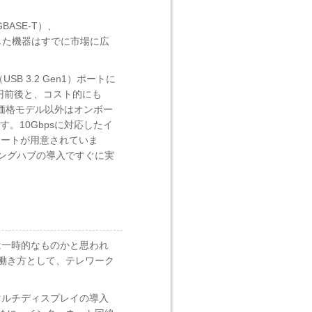
BASE-T）、
対応した機器はすでに市場に広
SB 3.2 Gen1）ポートに
0円前後と、コスト的にも
低価格モデル以外はオンボー
す。10Gbpsに対応したイ
ポートが用意されていま
チングハブの導入ですぐに実
は一時的なものかと思われ
働き方として、テレワーク
マルチディスプレイの導入