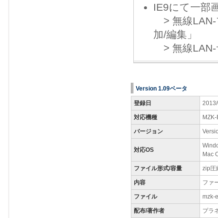
IE9にて一
> 無線LA
加/編集」
> 無線LA
Version 1.09ベータ
登録日
2013/
対応機種
MZK-
バージョン
Vers
Windo
対応OS
Mac O
ファイル形式/容量
zip圧
内容
ファ
ファイル
mzk-e
配布/著作者
プラ