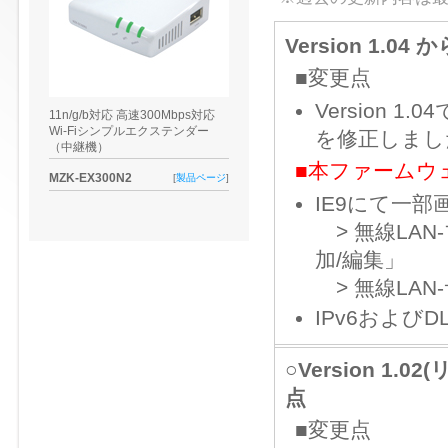
Version 1.04
■変更点
Version
11n/g/b対応 高速300Mbps対応
Wi-Fiシンプルエクステンダー
を修正しまし
（中継機）
■本ファームウ
MZK-EX300N2
[
製品ページ
]
IE9にて一
> 無線LA
加/編集」
> 無線LA
IPv6および
○Version 1.
点
■変更点