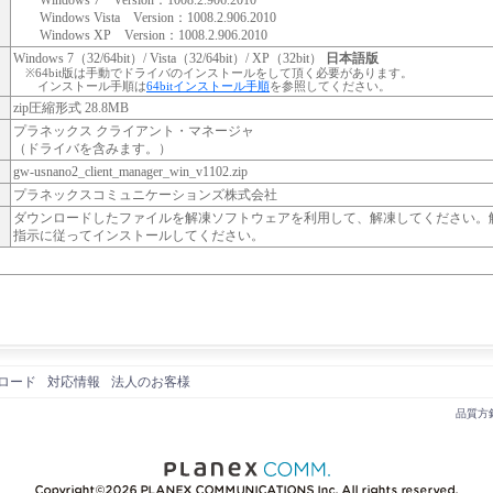
Windows 7 Version：1008.2.906.2010
Windows Vista Version：1008.2.906.2010
Windows XP Version：1008.2.906.2010
Windows 7（32/64bit）/ Vista（32/64bit）/ XP（32bit）
日本語版
※64bit版は手動でドライバのインストールをして頂く必要があります。
インストール手順は
64bitインストール手順
を参照してください。
zip圧縮形式 28.8MB
プラネックス クライアント・マネージャ
（ドライバを含みます。）
gw-usnano2_client_manager_win_v1102.zip
プラネックスコミュニケーションズ株式会社
ダウンロードしたファイルを解凍ソフトウェアを利用して、解凍してください。解凍後、
指示に従ってインストールしてください。
ロード
対応情報
法人のお客様
品質方