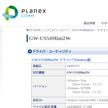
製品情報
サポ
PLANEXトップ
│
ダウンロード
>
GW-US54Mini2W
> ドライ
GW-US54Mini2W
GW-US54Mini2W ドライバ Windows版
登録日
2008/02/07
対応機種
GW-US54Mini2W
○Windows Vista
Driver Version：3.1.1.0
バージョン
○Windows XP/2000
Driver Version：1.2.3.0
対応OS
Windows Vista/XP/2000（日本
ファイル形式/容量
zip圧縮形式 13.1MB