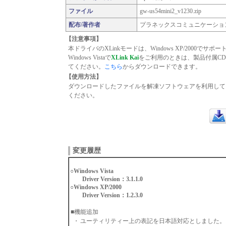
ファイル
gw-us54mini2_v1230.zip
配布/著作者
プラネックスコミュニケーショ
【注意事項】
本ドライバのXLinkモードは、Windows XP/2000でサポ
Windows Vistaで
XLink Kai
をご利用のときは、
製品付属CD
てください。
こちら
からダウンロードできます。
【使用方法】
ダウンロードしたファイルを解凍ソフトウェアを利用して、解
ください。
ダウ
変更履歴
○Windows Vista
Driver Version：3.1.1.0
○Windows XP/2000
Driver Version：1.2.3.0
■機能追加
・
ユーティリティー上の表記を日本語対応としました。