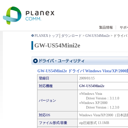
製品情報
サポ
PLANEXトップ
│
ダウンロード
>
GW-US54Mini2e
> ドライ
GW-US54Mini2e
GW-US54Mini2e ドライバ Windows Vista/XP/200
登録日
2009/01/15
対応機種
GW-US54Mini2e
○Windows Vista
Driver Version：3.1.1.0
バージョン
○Windows XP/2000
Driver Version：1.2.3.0
対応OS
Windows Vista/XP/2000（日本
ファイル形式/容量
zip圧縮形式 13.1MB