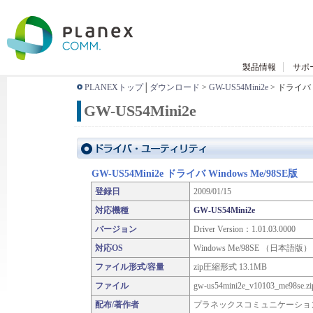
製品情報
サポ
PLANEXトップ
│
ダウンロード
>
GW-US54Mini2e
> ドライ
GW-US54Mini2e
GW-US54Mini2e ドライバ Windows Me/98SE版
登録日
2009/01/15
対応機種
GW-US54Mini2e
バージョン
Driver Version：1.01.03.0000
対応OS
Windows Me/98SE （日本語版）
ファイル形式/容量
zip圧縮形式 13.1MB
ファイル
gw-us54mini2e_v10103_me98se.zi
配布/著作者
プラネックスコミュニケーショ