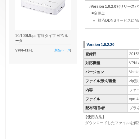
○Version 1.0.2.07(リリー
■変更点
対応DDNSサービスにM
10/100Mbps 有線タイプ VPNル
ータ
Version 1.0.2.20
VPN-41FE
[
製品ページ
]
登録日
2015/
対応機種
VPN-
バージョン
Versi
ファイル形式/容量
zip形
内容
ファ
ファイル
vpn-4
配布/著作者
プラ
【使用方法】
ダウンロードしたファイルを解