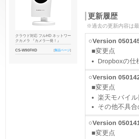
更新履歴
※過去の更新内容は
クラウド対応 フルHD ネットワー
○Version 050
クカメラ 『カメラ一発！』
■変更点
CS-W90FHD
[
製品ページ
]
Dropbox
○Version 050
■変更点
楽天モバイル
その他不具合
○Version 050
■変更点