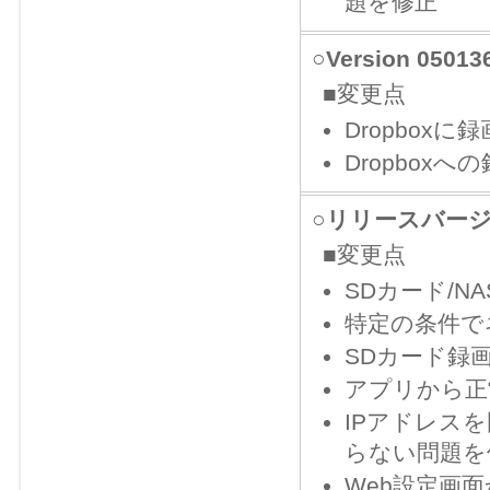
題を修正
○Version 050
■変更点
Dropbox
Dropbo
○リリースバージョ
■変更点
SDカード/
特定の条件で
SDカード録
アプリから正
IPアドレス
らない問題を
Web設定画