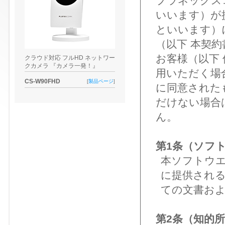
プラネックス
いいます）が
といいます）
（以下 本契
お客様（以下
クラウド対応 フルHD ネットワー
クカメラ 『カメラ一発！』
用いただく場
CS-W90FHD
[
製品ページ
]
に同意された
だけない場合
ん。
第1条（ソフ
本ソフトウ
に提供され
ての文書お
第2条（知的