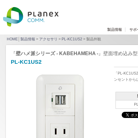
製品情報
サポ
HOME
│
製品情報
>
アクセサリ
>
PL-KC1US2
> 製品外観
『
壁ハメ派シリーズ - KABEHAMEHA -
』壁面埋め込み型 
PL-KC1US2
「PL-KC1
ンセントから
P