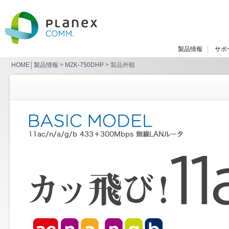
製品情報
サポ
HOME
│
製品情報
>
MZK-750DHP
> 製品外観