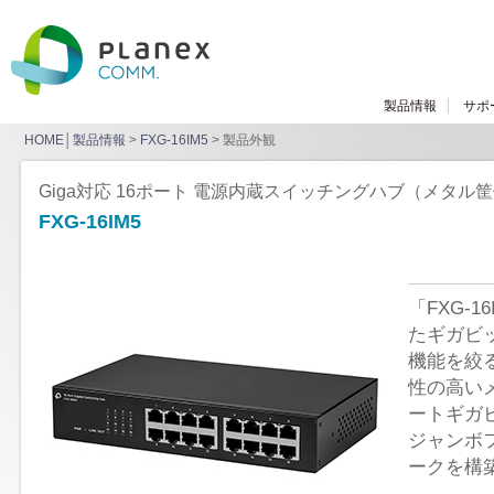
製品情報
サポ
HOME
│
製品情報
>
FXG-16IM5
> 製品外観
Giga対応 16ポート 電源内蔵スイッチングハブ（メタル
FXG-16IM5
「FXG-
たギガビッ
機能を絞
性の高い
ートギガ
ジャンボ
ークを構