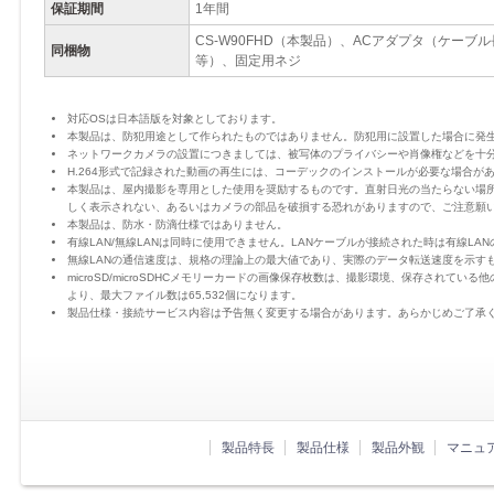
保証期間
1年間
CS-W90FHD（本製品）、ACアダプタ（ケーブ
同梱物
等）、固定用ネジ
対応OSは日本語版を対象としております。
本製品は、防犯用途として作られたものではありません。防犯用に設置した場合に発
ネットワークカメラの設置につきましては、被写体のプライバシーや肖像権などを十
H.264形式で記録された動画の再生には、コーデックのインストールが必要な場合が
本製品は、屋内撮影を専用とした使用を奨励するものです。直射日光の当たらない場
しく表示されない、あるいはカメラの部品を破損する恐れがありますので、ご注意願
本製品は、防水・防滴仕様ではありません。
有線LAN/無線LANは同時に使用できません。LANケーブルが接続された時は有線LA
無線LANの通信速度は、規格の理論上の最大値であり、実際のデータ転送速度を示す
microSD/microSDHCメモリーカードの画像保存枚数は、撮影環境、保存されて
より、最大ファイル数は65,532個になります。
製品仕様・接続サービス内容は予告無く変更する場合があります。あらかじめご了承
製品特長
製品仕様
製品外観
マニュ