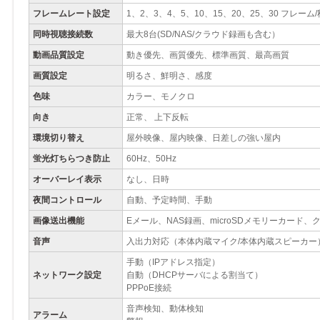
フレームレート設定
1、2、3、4、5、10、15、20、25、30 フレーム/
同時視聴接続数
最大8台(SD/NAS/クラウド録画も含む）
動画品質設定
動き優先、画質優先、標準画質、最高画質
画質設定
明るさ、鮮明さ、感度
色味
カラー、モノクロ
向き
正常、 上下反転
環境切り替え
屋外映像、屋内映像、日差しの強い屋内
蛍光灯ちらつき防止
60Hz、50Hz
オーバーレイ表示
なし、日時
夜間コントロール
自動、予定時間、手動
画像送出機能
Eメール、NAS録画、microSDメモリーカード、ク
音声
入出力対応（本体内蔵マイク/本体内蔵スピーカー
手動（IPアドレス指定）
ネットワーク設定
自動（DHCPサーバによる割当て）
PPPoE接続
音声検知、動体検知
アラーム