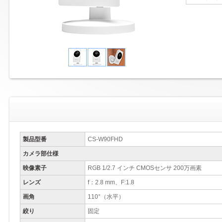
製品型番
CS-W90FHD
カメラ部仕様
映像素子
RGB 1/2.7 インチ CMOSセンサ 200万画素
レンズ
f：2.8 mm、F:1.8
画角
110°（水平）
絞り
固定