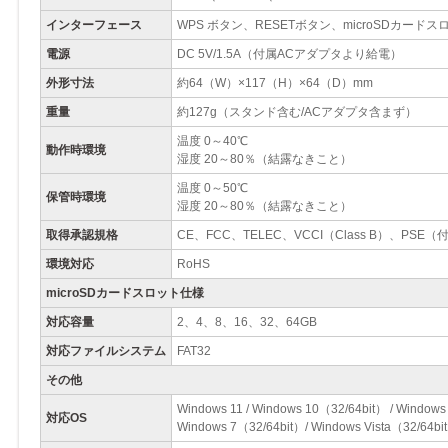
インターフェース
WPS ボタン、RESETボタン、microSDカードス
電源
DC 5V/1.5A（付属ACアダプタより給電）
外形寸法
約64（W）×117（H）×64（D）mm
重量
約127g（スタンド含む/ACアダプタ含まず）
温度 0～40℃
動作時環境
湿度 20～80％（結露なきこと）
温度 0～50℃
保管時環境
湿度 20～80％（結露なきこと）
取得承認規格
CE、FCC、TELEC、VCCI（Class B）、PSE
環境対応
RoHS
microSDカードスロット仕様
対応容量
2、4、8、16、32、64GB
対応ファイルシステム
FAT32
その他
Windows 11 / Windows 10（32/64bit） / Windows
対応OS
Windows 7（32/64bit）/ Windows Vista（32/64