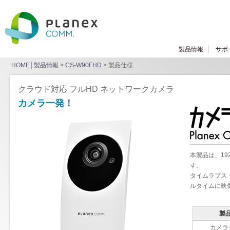
製品情報
サポ
HOME
│
製品情報
>
CS-W90FHD
> 製品仕様
クラウド対応 フルHD ネットワークカメラ
カメラ一発！
本製品は、19
す。
タイムラプス
ルタイムに映
製
カメラ