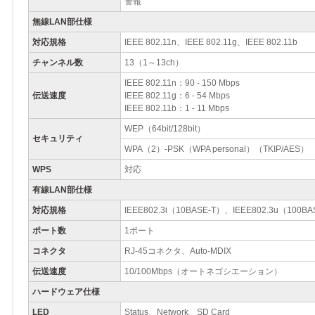
警報
無線LAN部仕様
対応規格
IEEE 802.11n、IEEE 802.11g、IEEE 802.11b
チャンネル数
13（1～13ch）
IEEE 802.11n：90 - 150 Mbps
伝送速度
IEEE 802.11g：6 - 54 Mbps
IEEE 802.11b：1 - 11 Mbps
WEP（64bit/128bit）
セキュリティ
WPA（2）-PSK（WPA personal）（TKIP/AES）
WPS
対応
有線LAN部仕様
対応規格
IEEE802.3i（10BASE-T）、IEEE802.3u（100B
ポート数
1ポート
コネクタ
RJ-45コネクタ、Auto-MDIX
伝送速度
10/100Mbps（オートネゴシエーション）
ハードウェア仕様
LED
Status、Network、SD Card