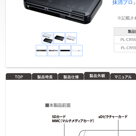
抹消プロ
※記載さ
製品
PL-CR5
PL-CR5
TOP
製品特長
製品仕様
製品外観
マニュアル