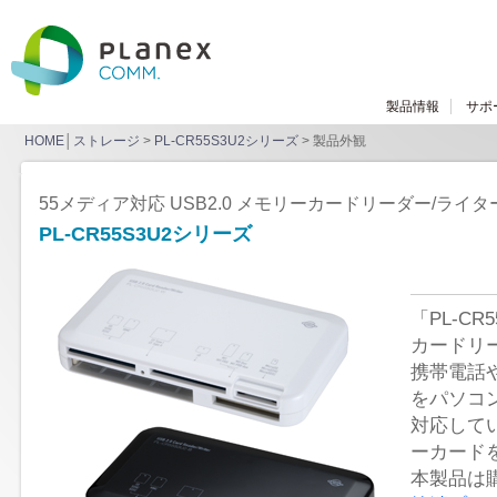
製品情報
サポ
HOME
│
ストレージ
>
PL-CR55S3U2シリーズ
> 製品外観
55メディア対応 USB2.0 メモリーカードリーダー/ライタ
PL-CR55S3U2シリーズ
「PL-CR
カードリ
携帯電話
をパソコ
対応して
ーカード
本製品は