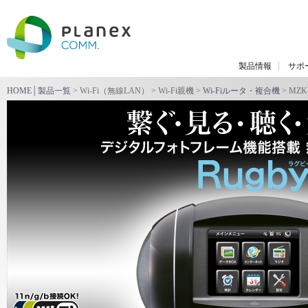
製品情報
サポ
HOME
│
製品一覧
> Wi-Fi（無線LAN） > Wi-Fi親機 >
Wi-Fiルータ・複合機
> MZK