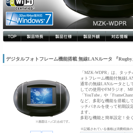
TOP
製品特長
製品仕様
製品外観
対応情報
デジタルフォトフレーム機能搭載 無線LANルータ 『Rugby
「MZK-WDPR」は、タ
ォトフレーム機能付無線LA
通常の無線LANルータとし
しての使用やFMラジオ、M
「YouTube」や「Frame
など、多彩な機能を搭載し
ッチパネルを使って初期設
ます。
多彩な機能と簡単設定！全く
※記載されている価格は消費税抜の