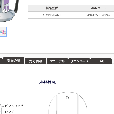
製品型番
JANコード
CS-WMV04N-D
4941250178247
製品外観
対応情報
マニュアル
ダウンロード
FAQ