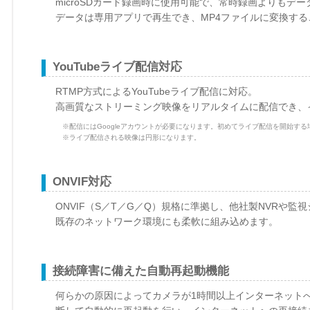
microSDカード録画時に使用可能で、常時録画よりもデ
データは専用アプリで再生でき、MP4ファイルに変換する
YouTubeライブ配信対応
RTMP方式によるYouTubeライブ配信に対応。
高画質なストリーミング映像をリアルタイムに配信でき、
※配信にはGoogleアカウントが必要になります。初めてライブ配信を開始する場
※ライブ配信される映像は円形になります。
ONVIF対応
ONVIF（S／T／G／Q）規格に準拠し、他社製NVRや監
既存のネットワーク環境にも柔軟に組み込めます。
接続障害に備えた自動再起動機能
何らかの原因によってカメラが1時間以上インターネット