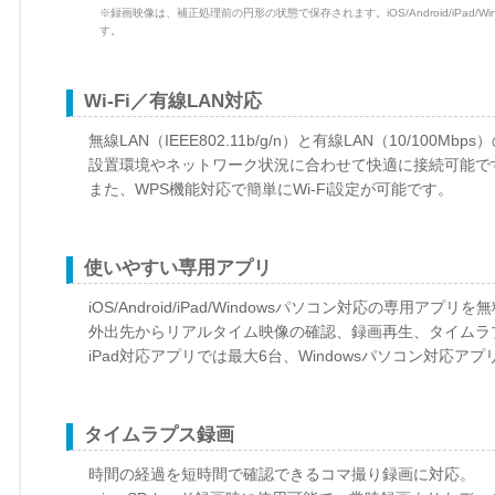
※録画映像は、補正処理前の円形の状態で保存されます。iOS/Android/iPa
す。
Wi-Fi／有線LAN対応
無線LAN（IEEE802.11b/g/n）と有線LAN（10/100Mb
設置環境やネットワーク状況に合わせて快適に接続可能で
また、WPS機能対応で簡単にWi-Fi設定が可能です。
使いやすい専用アプリ
iOS/Android/iPad/Windowsパソコン対応の専用アプリ
外出先からリアルタイム映像の確認、録画再生、タイムラ
iPad対応アプリでは最大6台、Windowsパソコン対応
タイムラプス録画
時間の経過を短時間で確認できるコマ撮り録画に対応。