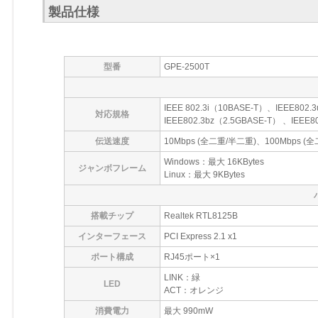
製品仕様
型番
GPE-2500T
IEEE 802.3i（10BASE-T）、IEEE802
対応規格
IEEE802.3bz（2.5GBASE-T） 、I
伝送速度
10Mbps (全二重/半二重)、100Mbps (
Windows：最大 16KBytes
ジャンボフレーム
Linux：最大 9KBytes
搭載チップ
Realtek RTL8125B
インターフェース
PCI Express 2.1 x1
ポート構成
RJ45ポート×1
LINK：緑
LED
ACT：オレンジ
消費電力
最大 990mW