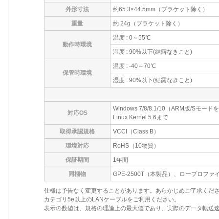
外形寸法
約65.3×44.5mm（ブラケット除く）
重量
約 24g（ブラケット除く）
温度 : 0～55℃
動作時環境
湿度 : 90%以下(結露なきこと)
温度 : -40～70℃
保管時環境
湿度 : 90%以下(結露なきこと)
Windows 7/8/8.1/10（ARM版/Sモー
対応OS
Linux Kernel 5.6まで
取得承認規格
VCCI（Class B）
環境対応
RoHS（10物質）
保証期間
1年間
同梱物
GPE-2500T（本製品）、ロープロフ
仕様は予告なく変更することがあります。あらかじめご了承くだ
カテゴリ5e以上のLANケーブルをご利用ください。
表示の数値は、規格の理論上の最大値であり、実際のデータ転送