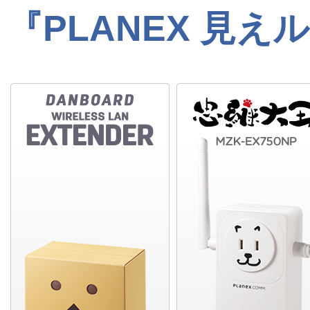
『PLANEX 見