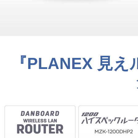
『PLANEX 見