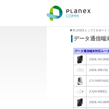
PLANEXトップ
│
サポート
データ通信端
データ通信端末対応ルー
［MZK-WG300D
［MZK-MR150]
［CS-WMV043G
［CQW-MRB2]
［MZK-WG300N