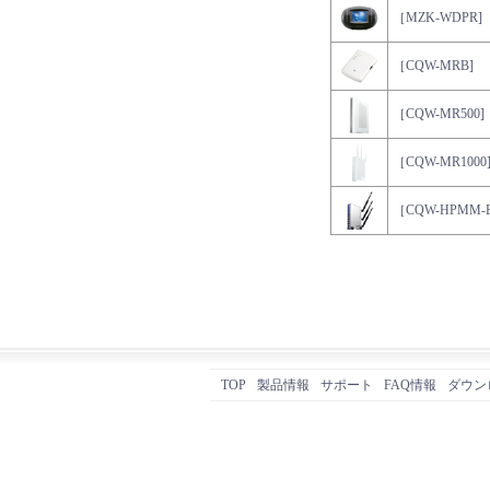
［MZK-WDPR]
［CQW-MRB]
［CQW-MR500]
［CQW-MR1000
［CQW-HPMM-E
TOP
製品情報
サポート
FAQ情報
ダウン