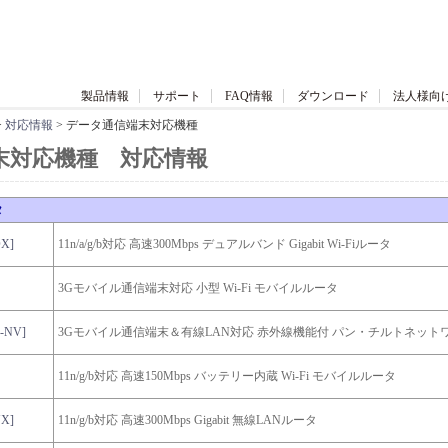
製品情報
サポート
FAQ情報
ダウンロード
法人様向
>
対応情報
> データ通信端末対応機種
末対応機種 対応情報
タ
X]
11n/a/g/b対応 高速300Mbps デュアルバンド Gigabit Wi-Fiルータ
3Gモバイル通信端末対応 小型 Wi-Fi モバイルルータ
-NV]
3Gモバイル通信端末＆有線LAN対応 赤外線機能付 パン・チルトネット
11n/g/b対応 高速150Mbps バッテリー内蔵 Wi-Fi モバイルルータ
X]
11n/g/b対応 高速300Mbps Gigabit 無線LANルータ