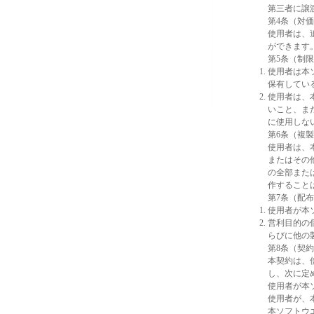
第三者に譲
第4条（対
使用者は、
ができます
第5条（制
使用者は本
保有してい
使用者は、
いこと、ま
に使用しな
第6条（複
使用者は、
またはその
の全部また
作すること
第7条（配
使用者が本
営利目的の
らびに他の
第8条（契
本契約は、
し、次に定
使用者が本
使用者が、
本ソフトウ