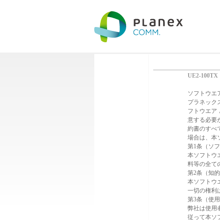
UE2-100TX
ソフトウエ
プラネック
フトウエア
意する必要
約書のすべ
場合は、本
第1条（ソ
本ソフトウ
料等の全て
第2条（知
本ソフトウ
一切の権利
第3条（使
弊社は使用
従って本ソ