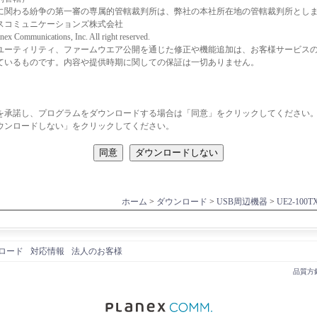
に関わる紛争の第一審の専属的管轄裁判所は、弊社の本社所在地の管轄裁判所とし
スコミュニケーションズ株式会社
nex Communications, Inc. All right reserved.
ユーティリティ、ファームウエア公開を通じた修正や機能追加は、お客様サービス
ているものです。内容や提供時期に関しての保証は一切ありません。
を承諾し、プログラムをダウンロードする場合は「同意」をクリックしてください
ウンロードしない」をクリックしてください。
ホーム
>
ダウンロード
>
USB周辺機器
>
UE2-100T
ロード
対応情報
法人のお客様
品質方