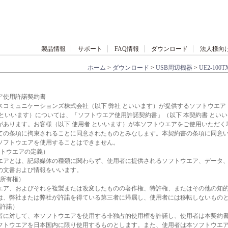
製品情報
サポート
FAQ情報
ダウンロード
法人様向
ホーム
>
ダウンロード
>
USB周辺機器
>
UE2-100T
ア使用許諾契約書
スコミュニケーションズ株式会社（以下 弊社 といいます）が提供するソフトウエア
 といいます）については、「ソフトウエア使用許諾契約書」（以下 本契約書 とい
があります。お客様（以下 使用者 といいます）が本ソフトウエアをご使用いただく
ての条項に拘束されることに同意されたものとみなします。本契約書の条項に同意
ソフトウエアを使用することはできません。
フトウエアの定義）
エアとは、記録媒体の種類に関わらず、使用者に提供されるソフトウエア、データ
の文書および情報をいいます。
的所有権）
エア、およびそれを複製または改変したものの著作権、特許権、またはその他の知
は、弊社または弊社が許諾を得ている第三者に帰属し、使用者には移転しないもの
用許諾）
者に対して、本ソフトウエアを使用する非独占的使用権を許諾し、使用者は本契約
フトウエアを日本国内に限り使用するものとします。また、使用者は本ソフトウエ