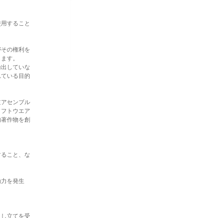
使用すること
がその権利を
します。
輸出していな
れている目的
逆アセンブル
ソフトウエア
的著作物を創
すること、な
効力を発生
申し立てを受