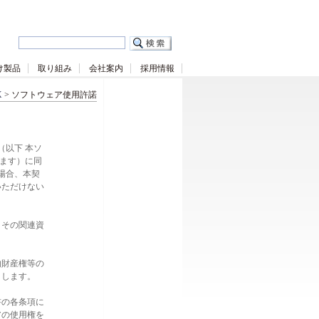
け製品
取り組み
会社案内
採用情報
X
> ソフトウェア使用許諾
（以下 本ソ
います）に同
場合、本契
いただけない
、その関連資
的財産権等の
とします。
書の各条項に
アの使用権を