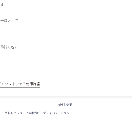
ます。
の一環として
。承諾しない
X
> ソフトウェア使用許諾
会社概要
針
情報セキュリティ基本方針
プライバシーポリシー