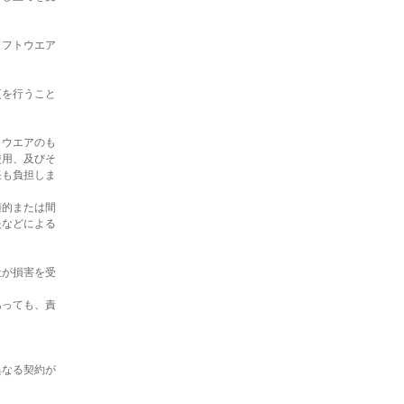
ソフトウエア
更を行うこと
トウエアのも
使用、及びそ
任も負担しま
随的または間
失などによる
社が損害を受
あっても、責
異なる契約が