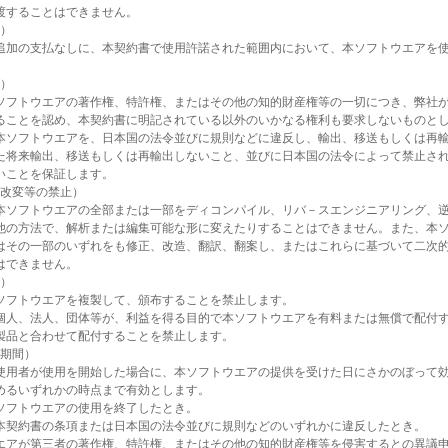
渡することはできません。
価）
追加の支払なしに、本契約書で使用許諾された範囲内において、本ソフトウエアを
。
限）
ソフトウエアの著作権、特許権、またはその他の知的財産権等の一切につき、弊社
ることを認め、本契約書に明記されている以外のいかなる権利も要求しないものと
本ソフトウエアを、日本国の法令並びに規則などに違反し、輸出、移送もしくは再
た将来輸出、移送もしくは再輸出しないこと、並びに日本国の法令によって禁止さ
いことを保証します。
製改変等の禁止）
本ソフトウエアの全部または一部をディコンパイル、リバ－スエンジニアリング、
他の方法で、解析または編集可能な形に変えたりすることはできません。また、本
はその一部のいずれをも修正、改造、翻訳、翻案し、またはこれらに基づいて二次
はできません。
布）
ソフトウエアを複製して、頒布することを禁止します。
個人、法人、団体等が、利益を得る目的で本ソフトウエアを有料または無償で配付
製品と合わせて配付することを禁止します。
約期間）
使用者が使用を開始した場合に、本ソフトウエアの提供を受けた日にさかのぼって
めるいずれかの時点まで有効とします。
ソフトウエアの使用を終了したとき。
本契約書の条項または日本国の法令並びに規則などのいずれかに違反したとき。
エアが第三者の著作権、特許権、またはその他の知的財産権等を侵害するとの異議