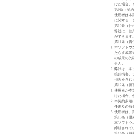
けた場合、
第9条（契
使用者は本
に関する一
第10条（仕
弊社は、使
ができます
第11条（責
本ソフトウ
たらす成果
の成果の的
せん。
弊社は、本
接的損害、
損害を含む
第12条（損
使用者が本
けた場合、
本契約条項
任追及の放
使用者は、
第13条（優
本ソフトウ
締結されて
第14条（裁