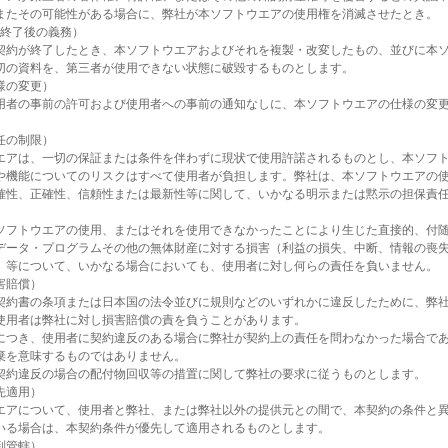
またその可能性がある場合に、弊社が本ソフトウエアの使用権を消滅させたとき。
約終了後の義務）
契約が終了したとき、本ソフトウエアおよびそれを複製・改変したもの、並びに本
切の資料を、第三者が使用できない状態に破毀するものとします。
様の変更）
用者の事前の許可および使用者への事前の通知なしに、本ソフトウエアの仕様の変
。
任の制限）
エアは、一切の保証または条件を伴わずに現状で使用許諾されるものとし、本ソフ
や機能についてのリスクはすべて使用者が負担します。弊社は、本ソフトウエアの
確性、正確性、信頼性または最新性等に関して、いかなる明示または黙示の担保責
ソフトウエアの使用、またはそれを使用できなかったことにより生じた直接的、付
データ・プログラムその他の無体財産に対する損害（利益の損失、中断、情報の喪
）等について、いかなる場合においても、使用者に対し何らの責任を負いません。
害賠償）
契約書の条項または日本国の法令並びに規則などのいずれかに違反したために、弊
使用者は弊社に対し損害賠償の責を負うことがあります。
につき、使用者に契約違反のある場合に弊社が契約上の責任を問わなかった場合で
棄を意味するものではありません。
契約違反の場合の配付物回収等の措置に関して弊社の要求に従うものとします。
先適用）
エアについて、使用者と弊社、または弊社以外の提供元との間で、本契約の条件と
いる場合は、本契約条件が優先して適用されるものとします。
判管轄）